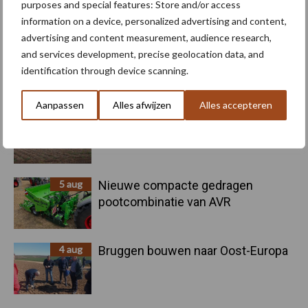
Primaire
purposes and special features: Store and/or access
Recent nieuws
Partner nieuws
information on a device, personalized advertising and content,
Sidebar
advertising and content measurement, audience research,
6 aug
"Hoge verwachtingen van schijven
and services development, precise geolocation data, and
voor kouters"
identification through device scanning.
Aanpassen
Alles afwijzen
Alles accepteren
5 aug
Oogst biologische aardappelen in
volle gang
5 aug
Nieuwe compacte gedragen
pootcombinatie van AVR
4 aug
Bruggen bouwen naar Oost-Europa