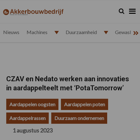
Spring
Door
Spring
Spring
naar
naar
naar
naar
Zoeken...
Zoek
akkerbouwbedrijf.nl
de
de
de
de
hoofdnavigatie
hoofd
eerste
voettekst
inhoud
sidebar
Nieuws
Machines
Duurzaamheid
Gewasbesc
CZAV en Nedato werken aan innovaties
in aardappelteelt met ‘PotaTomorrow’
Aardappelen oogsten
Aardappelen poten
Aardappelrassen
Duurzaam ondernemen
1 augustus 2023