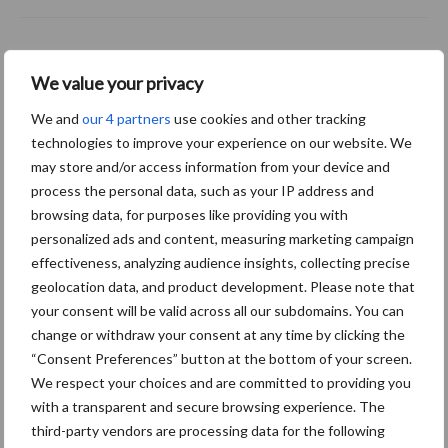
Themapagina's
We value your privacy
We and
our 4 partners
use cookies and other tracking
Machines
Duurzaamheid
Gewasbeschermin
technologies to improve your experience on our website. We
may store and/or access information from your device and
process the personal data, such as your IP address and
browsing data, for purposes like providing you with
Aardappelen
personalized ads and content, measuring marketing campaign
Graan oogsten
oogsten
effectiveness, analyzing audience insights, collecting precise
geolocation data, and product development. Please note that
your consent will be valid across all our subdomains. You can
change or withdraw your consent at any time by clicking the
“Consent Preferences” button at the bottom of your screen.
Toon meer
We respect your choices and are committed to providing you
with a transparent and secure browsing experience. The
third-party vendors are processing data for the following