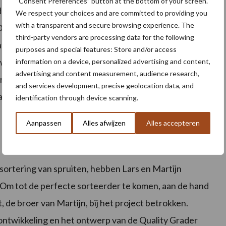
“Consent Preferences” button at the bottom of your screen.
ide hebben een achtergrond in de akkerbouw,
We respect your choices and are committed to providing you
with a transparent and secure browsing experience. The
ronten en Biosystems Engineering in
third-party vendors are processing data for the following
e intelligentie van grote waarde kan zijn in een
purposes and special features: Store and/or access
ouw werkt immers met natuurproducten, waar de
information on a device, personalized advertising and content,
advertising and content measurement, audience research,
producten. Het zijn de wisselingen van het natuur
and services development, precise geolocation data, and
atige intelligentie hier voor een grote meerwaarde kan
identification through device scanning.
Aanpassen
Alles afwijzen
Alles accepteren
sortering van spruiten, hebben Lars en Martijn
 Om tot de perfecte sorteerder te komen, aan de hand
 de broer van Martijn, bij het project betrokken.
ontwikkeling en het ontwerp van de Quality Grader