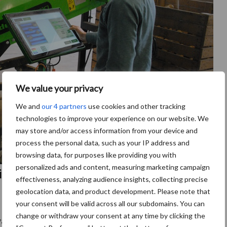
We value your privacy
We and
our 4 partners
use cookies and other tracking
technologies to improve your experience on our website. We
may store and/or access information from your device and
process the personal data, such as your IP address and
browsing data, for purposes like providing you with
personalized ads and content, measuring marketing campaign
ie in de landbouw
effectiveness, analyzing audience insights, collecting precise
geolocation data, and product development. Please note that
de landbouw is een zoektocht geweest. Nadat Martijn
your consent will be valid across all our subdomains. You can
change or withdraw your consent at any time by clicking the
waren afgestudeerd besloten zij in 2019