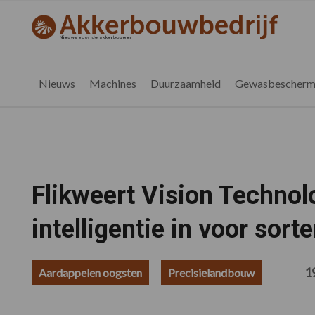
Spring
Door
Spring
Spring
naar
naar
naar
naar
akkerbouwbedrijf.nl
de
de
de
de
hoofdnavigatie
hoofd
eerste
voettekst
inhoud
sidebar
Nieuws
Machines
Duurzaamheid
Gewasbescherm
Flikweert Vision Technol
intelligentie in voor sorte
1
Aardappelen oogsten
Precisielandbouw