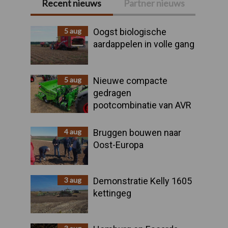
Recent nieuws
Partner nieuws
Primaire
Sidebar
5 aug
Oogst biologische
aardappelen in volle gang
5 aug
Nieuwe compacte
gedragen
pootcombinatie van AVR
4 aug
Bruggen bouwen naar
Oost-Europa
3 aug
Demonstratie Kelly 1605
kettingeg