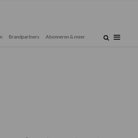
Zoeken...
Zoek
en
Brandpartners
Abonneren & meer