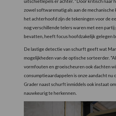
uitschietlepels er achter. “Door kritisch naar
zowel softwarematig
als aan de mechanische 
het achterhoofd zijn de tekeningen voor de e
nog verschillende telers waren met een partij
bevatten, heeft focus hoofdzakelijk gelegen bi
De lastige detectie van schurft geeft wat Mar
mogelijkheden van de optische sorteerder. “Als
vormfouten en groeischeuren ook dachten wij. 
consumptieaardappelen is onze aandacht nu oo
Grader naast schurft inmiddels ook instaat 
nauwkeurig te herkennen.