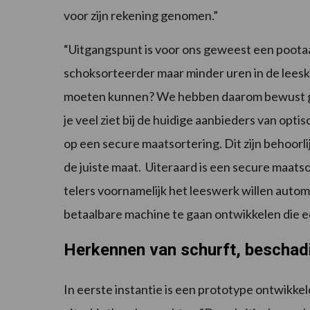
voor zijn rekening genomen.”
“Uitgangspunt is voor ons geweest een pootaar
schoksorteerder maar minder uren in de lees
moeten kunnen? We hebben daarom bewust gek
je veel ziet bij de huidige aanbieders van optis
op een secure maatsortering. Dit zijn behoorli
de juiste maat. Uiteraard is een secure maat
telers voornamelijk het leeswerk willen auto
betaalbare machine te gaan ontwikkelen die 
Herkennen van schurft, beschad
In eerste instantie is een prototype ontwikke