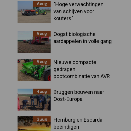
Sidebar
6 aug
"Hoge verwachtingen
van schijven voor
kouters"
5 aug
Oogst biologische
aardappelen in volle gang
5 aug
Nieuwe compacte
gedragen
pootcombinatie van AVR
4 aug
Bruggen bouwen naar
Oost-Europa
3 aug
Homburg en Escarda
beëindigen