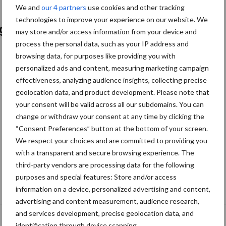
We and
our 4 partners
use cookies and other tracking
technologies to improve your experience on our website. We
ogsten
may store and/or access information from your device and
process the personal data, such as your IP address and
browsing data, for purposes like providing you with
personalized ads and content, measuring marketing campaign
effectiveness, analyzing audience insights, collecting precise
geolocation data, and product development. Please note that
your consent will be valid across all our subdomains. You can
change or withdraw your consent at any time by clicking the
“Consent Preferences” button at the bottom of your screen.
We respect your choices and are committed to providing you
with a transparent and secure browsing experience. The
third-party vendors are processing data for the following
Blok Mechanisatie en Flikweert Vision
purposes and special features: Store and/or access
bundelen hun krachten
information on a device, personalized advertising and content,
advertising and content measurement, audience research,
and services development, precise geolocation data, and
identification through device scanning.