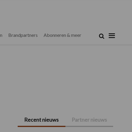
Zoeken...
Zoek
en
Brandpartners
Abonneren & meer
Recent nieuws
Partner nieuws
Primaire