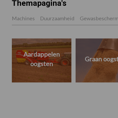
Themapagina's
Machines
Duurzaamheid
Gewasbescherm
Aardappelen
Graan oogs
oogsten