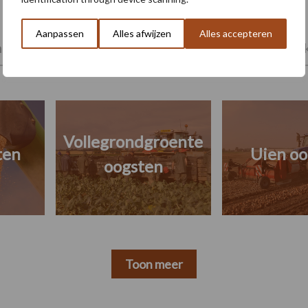
Aanpassen
Alles afwijzen
Alles accepteren
ing
Poten en zaaien
Oogst en bewaring
Mark
Vollegrondgroente
ten
Uien oo
oogsten
Toon meer