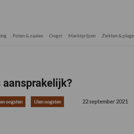
ing
Poten & zaaien
Oogst
Marktprijzen
Ziekten & plag
 aansprakelijk?
22 september 2021
ten oogsten
Uien oogsten