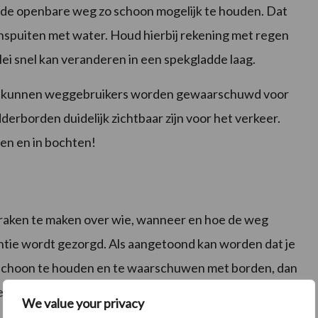
om de openbare weg zo schoon mogelijk te houden. Dat
spuiten met water. Houd hierbij rekening met regen
ei snel kan veranderen in een spekgladde laag.
n kunnen weggebruikers worden gewaarschuwd voor
rborden duidelijk zichtbaar zijn voor het verkeer.
gen en in bochten!
spraken te maken over wie, wanneer en hoe de weg
tie wordt gezorgd. Als aangetoond kan worden dat je
 schoon te houden en te waarschuwen met borden, dan
e vervuiler verhaald worden.
We value your privacy