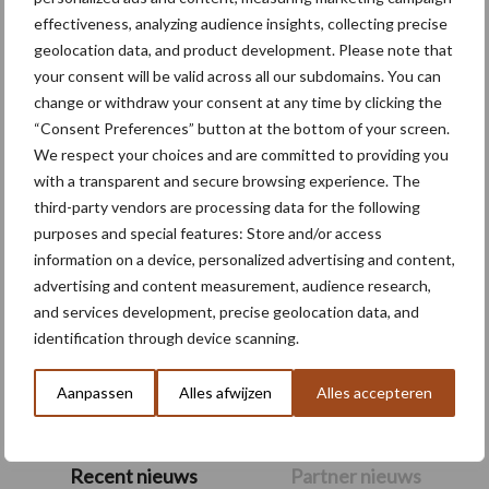
effectiveness, analyzing audience insights, collecting precise
Themapagina's
geolocation data, and product development. Please note that
your consent will be valid across all our subdomains. You can
Machines
Duurzaamheid
Gewasbeschermin
change or withdraw your consent at any time by clicking the
“Consent Preferences” button at the bottom of your screen.
We respect your choices and are committed to providing you
with a transparent and secure browsing experience. The
third-party vendors are processing data for the following
Aardappelen
Graan oogsten
purposes and special features: Store and/or access
oogsten
information on a device, personalized advertising and content,
advertising and content measurement, audience research,
and services development, precise geolocation data, and
identification through device scanning.
Toon meer
Aanpassen
Alles afwijzen
Alles accepteren
Primaire
Recent nieuws
Partner nieuws