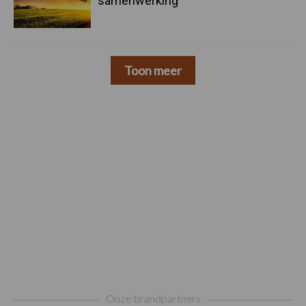
samenwerking
Toon meer
Footer
Onze brandpartners