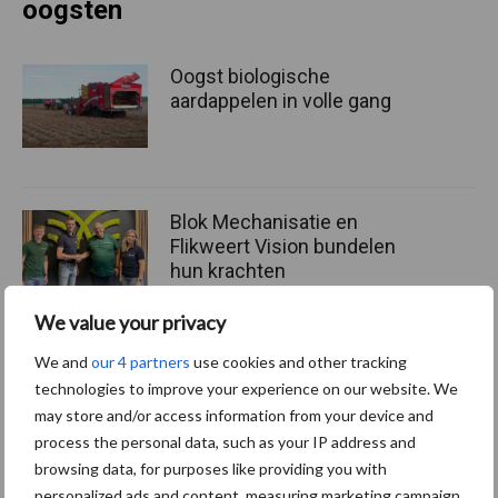
oogsten
Oogst biologische
aardappelen in volle gang
Blok Mechanisatie en
Flikweert Vision bundelen
hun krachten
We value your privacy
We and
our 4 partners
use cookies and other tracking
Voortgang veldkeuring: de
technologies to improve your experience on our website. We
pootgoedpercelen rijpen
snel af
may store and/or access information from your device and
process the personal data, such as your IP address and
browsing data, for purposes like providing you with
personalized ads and content, measuring marketing campaign