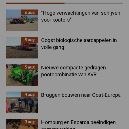
Sidebar
6 aug
"Hoge verwachtingen van schijven
voor kouters"
5 aug
Oogst biologische aardappelen in
volle gang
5 aug
Nieuwe compacte gedragen
pootcombinatie van AVR
4 aug
Bruggen bouwen naar Oost-Europa
3 aug
Homburg en Escarda beëindigen