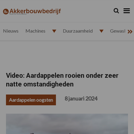
Spring
Door
Spring
Spring
naar
naar
naar
naar
Zoeken...
Zoek
akkerbouwbedrijf.nl
de
de
de
de
hoofdnavigatie
hoofd
eerste
voettekst
inhoud
sidebar
Nieuws
Machines
Duurzaamheid
Gewasbesc
Video: Aardappelen rooien onder zeer
natte omstandigheden
8 januari 2024
Aardappelen oogsten