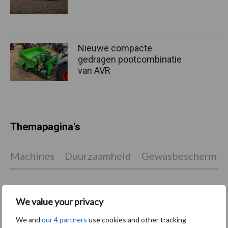
Nieuwe compacte
gedragen pootcombinatie
van AVR
Themapagina's
Machines
Duurzaamheid
Gewasbeschermin
We value your privacy
Aardappelen
Graan oogsten
We and
our 4 partners
use cookies and other tracking
oogsten