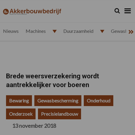
Spring
Door
Spring
Spring
naar
naar
naar
naar
Zoeken...
Zoek
akkerbouwbedrijf.nl
de
de
de
de
hoofdnavigatie
hoofd
eerste
voettekst
inhoud
sidebar
Nieuws
Machines
Duurzaamheid
Gewasbesc
Brede weersverzekering wordt
aantrekkelijker voor boeren
Bewaring
Gewasbescherming
Onderhoud
Onderzoek
Precisielandbouw
13 november 2018