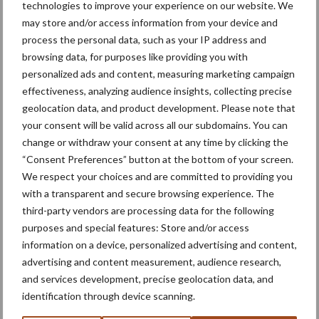
technologies to improve your experience on our website. We
may store and/or access information from your device and
process the personal data, such as your IP address and
browsing data, for purposes like providing you with
Toon meer
personalized ads and content, measuring marketing campaign
effectiveness, analyzing audience insights, collecting precise
geolocation data, and product development. Please note that
your consent will be valid across all our subdomains. You can
Primaire
Recent nieuws
Partner nieuws
change or withdraw your consent at any time by clicking the
Sidebar
“Consent Preferences” button at the bottom of your screen.
We respect your choices and are committed to providing you
6 aug
"Hoge verwachtingen van schijven
with a transparent and secure browsing experience. The
voor kouters"
third-party vendors are processing data for the following
purposes and special features: Store and/or access
information on a device, personalized advertising and content,
5 aug
Oogst biologische aardappelen in
advertising and content measurement, audience research,
volle gang
and services development, precise geolocation data, and
identification through device scanning.
5 aug
Nieuwe compacte gedragen