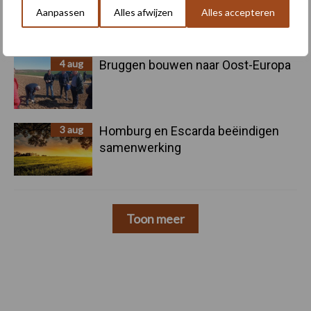
Aanpassen
Alles afwijzen
Alles accepteren
pootcombinatie van AVR
4 aug
Bruggen bouwen naar Oost-Europa
3 aug
Homburg en Escarda beëindigen
samenwerking
Toon meer