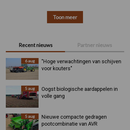
Toon meer
Primaire
Recent nieuws
Partner nieuws
Sidebar
6 aug
"Hoge verwachtingen van schijven
voor kouters"
5 aug
Oogst biologische aardappelen in
volle gang
5 aug
Nieuwe compacte gedragen
pootcombinatie van AVR