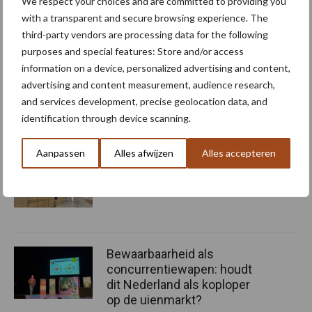
We respect your choices and are committed to providing you
coating. Op de begane grond zijn enkele ramen met zicht naar
with a transparent and secure browsing experience. The
buiten, maar ook ramen met alleen een kozijn en een glazen plaat.
third-party vendors are processing data for the following
Op die plekken was in de wand geen opening mogelijk, maar dit
purposes and special features: Store and/or access
was voor het aanzicht wel wenselijk.
information on a device, personalized advertising and content,
advertising and content measurement, audience research,
Bron:
DLV Advies
and services development, precise geolocation data, and
Aanbevolen voor jou! bewaring
identification through device scanning.
Aanpassen
Alles afwijzen
Alles accepteren
“Geluidsreductie heeft de
hoogste prioriteit”
Bewaarbaarheid als
concurrentiewapen: houdt
dit Nederland als koploper
op de uienmarkt?