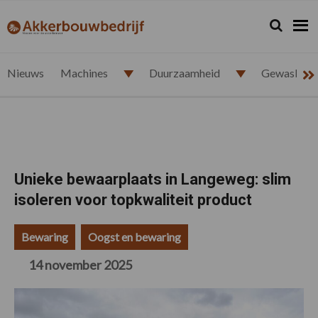
Spring
Door
Spring
Spring
naar
naar
naar
naar
Zoeken...
Zoek
akkerbouwbedrijf.nl
de
de
de
de
hoofdnavigatie
hoofd
eerste
voettekst
inhoud
sidebar
Nieuws
Machines
Duurzaamheid
Gewasbesc
Unieke bewaarplaats in Langeweg: slim
isoleren voor topkwaliteit product
Bewaring
Oogst en bewaring
14 november 2025