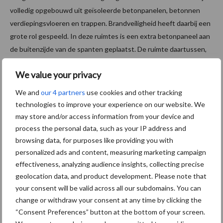
volledig opgebouwd uit geïsoleerde betonpanelen, betonnen
verdiepingsvloeren en trappen. Brandveiligheid heeft daarbij een
grote rol gespeeld. In deze ruimtes is een extra betonpaneel aan
de buitenzijde van de spanten geplaatst. De ruimte daartussen,
ongeveer 50 cm, is benut voor kabelgoten en koelleidingen.
We value your privacy
Aandacht voor uitstraling
We and
our 4 partners
use cookies and other tracking
technologies to improve your experience on our website. We
Het gebouw staat aan een provinciale weg. Daarom is er, op
may store and/or access information from your device and
verzoek van de ondernemer, extra aandacht besteed aan de
process the personal data, such as your IP address and
uitstraling van de gevel. Onder de luifel zijn vier ronde stalen
browsing data, for purposes like providing you with
palen geplaatst om een connectie te maken met de rest van het
personalized ads and content, measuring marketing campaign
effectiveness, analyzing audience insights, collecting precise
gebouw. Deze hebben geen constructieve functie. Daarnaast zijn
geolocation data, and product development. Please note that
de betonnen gevels van de aanbouwen bekleed met glazen
your consent will be valid across all our subdomains. You can
platen, waardoor het lijkt alsof er sprake is van een gehele
change or withdraw your consent at any time by clicking the
verdieping met een glazen vliesgevel. Om het achterliggende
“Consent Preferences” button at the bottom of your screen.
beton te camoufleren, is het glas voorzien van een zwarte