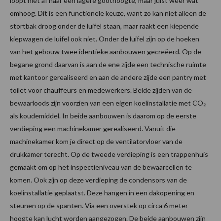
loopt niet af naar een lagere goothoogte, maar juist weer wat
omhoog. Dit is een functionele keuze, want zo kan niet alleen de
stortbak droog onder de luifel staan, maar raakt een kiepende
kiepwagen de luifel ook niet. Onder de luifel zijn op de hoeken
van het gebouw twee identieke aanbouwen gecreëerd. Op de
begane grond daarvan is aan de ene zijde een technische ruimte
met kantoor gerealiseerd en aan de andere zijde een pantry met
toilet voor chauffeurs en medewerkers. Beide zijden van de
bewaarloods zijn voorzien van een eigen koelinstallatie met CO₂
als koudemiddel. In beide aanbouwen is daarom op de eerste
verdieping een machinekamer gerealiseerd. Vanuit die
machinekamer kom je direct op de ventilatorvloer van de
drukkamer terecht. Op de tweede verdieping is een trappenhuis
gemaakt om op het inspectieniveau van de bewaarcellen te
komen. Ook zijn op deze verdieping de condensors van de
koelinstallatie geplaatst. Deze hangen in een dakopening en
steunen op de spanten. Via een overstek op circa 6 meter
hoogte kan lucht worden aangezogen. De beide aanbouwen zijn