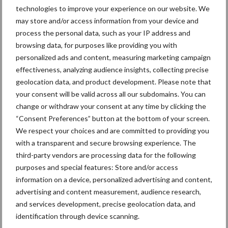
groeit richting 2035 vooral
technologies to improve your experience on our website. We
door hogere opbrengsten,
may store and/or access information from your device and
niet door prijzen
process the personal data, such as your IP address and
browsing data, for purposes like providing you with
Wintergerst vaste schakel
personalized ads and content, measuring marketing campaign
in bouwplan bij Tijsseling
effectiveness, analyzing audience insights, collecting precise
geolocation data, and product development. Please note that
your consent will be valid across all our subdomains. You can
change or withdraw your consent at any time by clicking the
“Consent Preferences” button at the bottom of your screen.
We respect your choices and are committed to providing you
Themapagina's
with a transparent and secure browsing experience. The
third-party vendors are processing data for the following
Machines
Duurzaamheid
Gewasbeschermin
purposes and special features: Store and/or access
information on a device, personalized advertising and content,
advertising and content measurement, audience research,
and services development, precise geolocation data, and
identification through device scanning.
Aardappelen
Graan oogsten