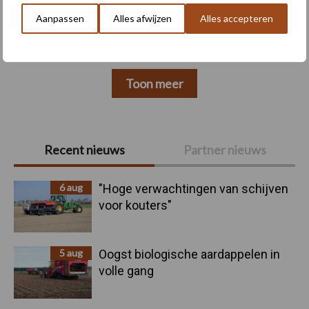
oogsten
Aanpassen
Alles afwijzen
Alles accepteren
Toon meer
Primaire
Recent nieuws
Partner nieuws
Sidebar
6 aug
"Hoge verwachtingen van schijven
voor kouters"
5 aug
Oogst biologische aardappelen in
volle gang