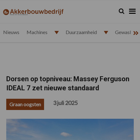
Spring
Door
Spring
Spring
naar
naar
naar
naar
Zoeken...
Zoek
akkerbouwbedrijf.nl
de
de
de
de
hoofdnavigatie
hoofd
eerste
voettekst
inhoud
sidebar
Nieuws
Machines
Duurzaamheid
Gewasbesc
Dorsen op topniveau: Massey Ferguson
IDEAL 7 zet nieuwe standaard
3 juli 2025
Graan oogsten