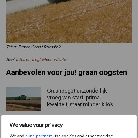
Tekst: Esmee Groot Roessink
Beeld:
Barendregt Mechanisatie
Aanbevolen voor jou! graan oogsten
Graanoogst uitzonderlijk
vroeg van start: prima
kwaliteit, maar minder kilo’s
We value your privacy
OECD-FAO: akkerbouw
We and
our 4 partners
use cookies and other tracking