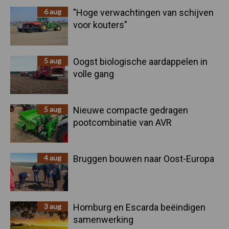
6 aug
"Hoge verwachtingen van schijven
voor kouters"
5 aug
Oogst biologische aardappelen in
volle gang
5 aug
Nieuwe compacte gedragen
pootcombinatie van AVR
4 aug
Bruggen bouwen naar Oost-Europa
3 aug
Homburg en Escarda beëindigen
samenwerking