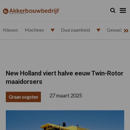
Spring
Door
Spring
Spring
naar
naar
naar
naar
Zoeken...
Zoek
akkerbouwbedrijf.nl
de
de
de
de
hoofdnavigatie
hoofd
eerste
voettekst
inhoud
sidebar
Nieuws
Machines
Duurzaamheid
Gewasbesc
New Holland viert halve eeuw Twin-Rotor
maaidorsers
27 maart 2025
Graan oogsten