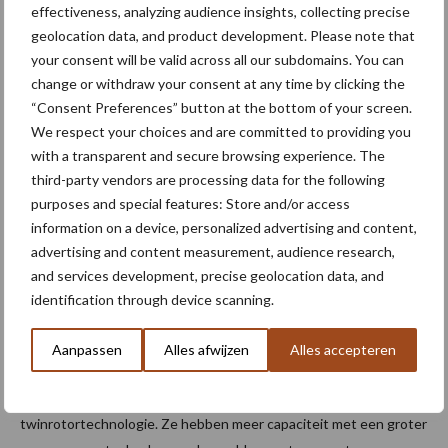
effectiveness, analyzing audience insights, collecting precise
geolocation data, and product development. Please note that
your consent will be valid across all our subdomains. You can
change or withdraw your consent at any time by clicking the
“Consent Preferences” button at the bottom of your screen.
De volgende ontwikkeling waren de CR7.90, CR8.90, CR9.90 en
We respect your choices and are committed to providing you
CR10.90 modellen. Waarbij de laatste machine in 2014 het
with a transparent and secure browsing experience. The
Guinness World Record vestigde voor de meeste tarwe die in
third-party vendors are processing data for the following
acht uur is geoogst, met 797,656 ton. Dit record staat nog
purposes and special features: Store and/or access
steeds.
information on a device, personalized advertising and content,
advertising and content measurement, audience research,
Nieuwste model CR11
and services development, precise geolocation data, and
identification through device scanning.
Het New Holland CR maaidorserassortiment is nu aangevuld door
de onlangs geïntroduceerde CR11 (775 pk, 20.000 liter
Aanpassen
Alles afwijzen
Alles accepteren
graantank) en CR10 (634 pk, 16.000 liter graantank) modellen.
Net als hun voorgangers bevatten ze de beproefde
twinrotortechnologie. Ze hebben meer capaciteit met een groter