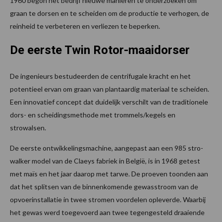
1960 begon het bedrijf nieuwe manieren te onderzoeken om
graan te dorsen en te scheiden om de productie te verhogen, de
reinheid te verbeteren en verliezen te beperken.
De eerste Twin Rotor-maaidorser
De ingenieurs bestudeerden de centrifugale kracht en het
potentieel ervan om graan van plantaardig materiaal te scheiden.
Een innovatief concept dat duidelijk verschilt van de traditionele
dors- en scheidingsmethode met trommels/kegels en
strowalsen.
De eerste ontwikkelingsmachine, aangepast aan een 985 stro-
walker model van de Claeys fabriek in België, is in 1968 getest
met maïs en het jaar daarop met tarwe. De proeven toonden aan
dat het splitsen van de binnenkomende gewasstroom van de
opvoerinstallatie in twee stromen voordelen opleverde. Waarbij
het gewas werd toegevoerd aan twee tegengesteld draaiende