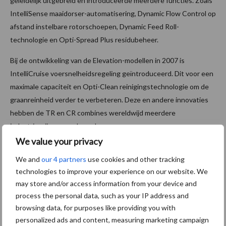
geleidelijk uitgebreid en introduceerde meerdere functies. Zoals
IntelliSense maaidorser-automatisering, Dynamic Flow Control op
afstand instelbare rotorschoepen, Dynamic Feed Roll-
technologie en Opti-Spread Plus residubeheer.
Bij de ontwikkeling van de Elevation-modellen in 2007 is
IntelliCruise voersnelheidsregeling geïntroduceerd. Dit voor een
maximale capaciteit en Opti-Clean reinigingstechnologie om de
graanreinheid verder te verbeteren. Deze en andere innovaties
hebben de TR en CR combines wereldwijd meerdere
industrieprijzen opgeleverd.
We value your privacy
We and
our 4 partners
use cookies and other tracking
technologies to improve your experience on our website. We
may store and/or access information from your device and
process the personal data, such as your IP address and
browsing data, for purposes like providing you with
personalized ads and content, measuring marketing campaign