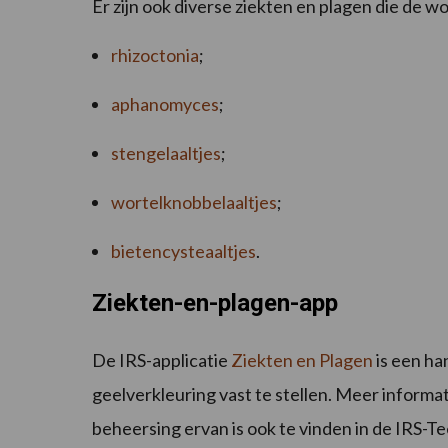
Er zijn ook diverse ziekten en plagen die de wo
rhizoctonia
;
aphanomyces
;
stengelaaltjes
;
wortelknobbelaaltjes
;
bietencysteaaltjes
.
Ziekten-en-plagen-app
De IRS-applicatie
Ziekten en Plagen
is een ha
geelverkleuring vast te stellen. Meer informa
beheersing ervan is ook te vinden in de IRS-T