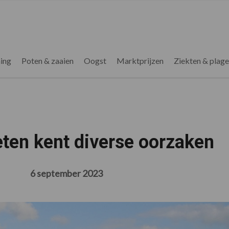
ing
Poten & zaaien
Oogst
Marktprijzen
Ziekten & plag
eten kent diverse oorzaken
6 september 2023