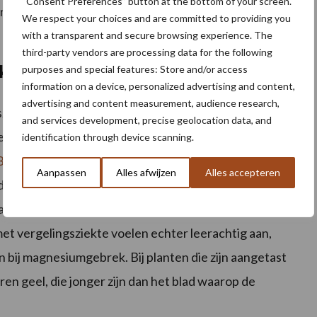
“Consent Preferences” button at the bottom of your screen.
ren en op de achterzijde zwarte streepjes zichtbaar
We respect your choices and are committed to providing you
with a transparent and secure browsing experience. The
third-party vendors are processing data for the following
ekte
purposes and special features: Store and/or access
information on a device, personalized advertising and content,
advertising and content measurement, audience research,
ziekte, aldus het IRS. Planten met vergelingsziekte
and services development, precise geolocation data, and
el of in ronde plekken. Vergelingsziekte wordt
identification through device scanning.
BChV
en is hoofdzakelijk overgebracht door de groene
Aanpassen
Alles afwijzen
Alles accepteren
den ongeveer zes tot acht weken na infectie
r van kleur en kleuren vervolgens geel. Het schadebeeld
et vergelingsziekte voelen echter leerachtig aan,
n bij magnesiumgebrek. Bij planten die zijn aangetast
ren geel, die jonger zijn dan het blad waarop de