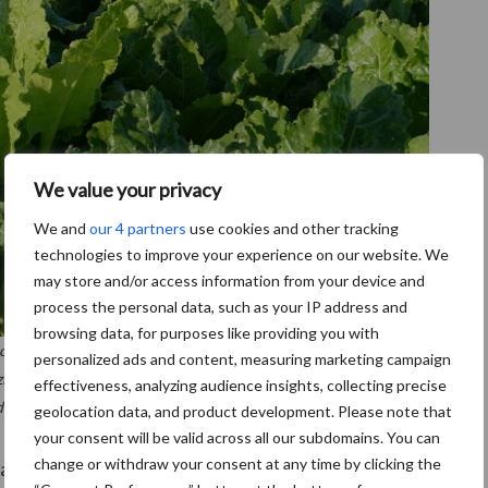
We value your privacy
We and
our 4 partners
use cookies and other tracking
technologies to improve your experience on our website. We
may store and/or access information from your device and
process the personal data, such as your IP address and
browsing data, for purposes like providing you with
 rhizomanie zijn individuele planten in het perceel met lichtgroen
personalized ads and content, measuring marketing campaign
ijn, steken ze vaak boven de andere bieten uit. Aan de wortels is een
effectiveness, analyzing audience insights, collecting precise
den van de wortelpunt zijn vaak bruine vaatbundels zichtbaar.
Bron:
geolocation data, and product development. Please note that
your consent will be valid across all our subdomains. You can
change or withdraw your consent at any time by clicking the
t van bomen en bossen. Wantsen prikken de bladeren