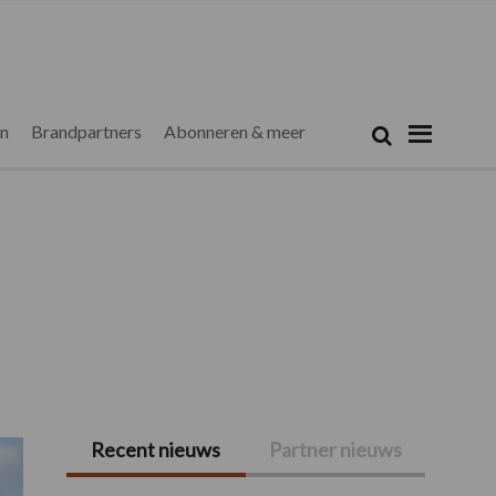
Zoeken...
Zoek
en
Brandpartners
Abonneren & meer
Recent nieuws
Partner nieuws
Primaire