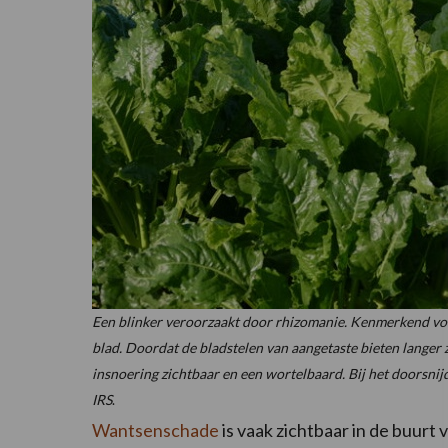
Een blinker veroorzaakt door rhizomanie. Kenmerkend voor
blad. Doordat de bladstelen van aangetaste bieten langer z
insnoering zichtbaar en een wortelbaard. Bij het doorsnij
IRS
.
Wantsenschade
is vaak zichtbaar in de buur