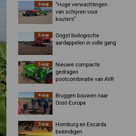
Sidebar
6 aug
"Hoge verwachtingen
van schijven voor
kouters"
5 aug
Oogst biologische
aardappelen in volle gang
5 aug
Nieuwe compacte
gedragen
pootcombinatie van AVR
4 aug
Bruggen bouwen naar
Oost-Europa
3 aug
Homburg en Escarda
beëindigen