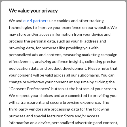
Machines
Duurzaamheid
Gewasbeschermin
We value your privacy
We and
our 4 partners
use cookies and other tracking
technologies to improve your experience on our website. We
may store and/or access information from your device and
Aardappelen
process the personal data, such as your IP address and
Graan oogsten
browsing data, for purposes like providing you with
oogsten
personalized ads and content, measuring marketing campaign
effectiveness, analyzing audience insights, collecting precise
geolocation data, and product development. Please note that
your consent will be valid across all our subdomains. You can
Toon meer
change or withdraw your consent at any time by clicking the
“Consent Preferences” button at the bottom of your screen.
We respect your choices and are committed to providing you
with a transparent and secure browsing experience. The
Primaire
Recent nieuws
Partner nieuws
third-party vendors are processing data for the following
Sidebar
purposes and special features: Store and/or access
information on a device, personalized advertising and content,
6 aug
"Hoge verwachtingen van schijven