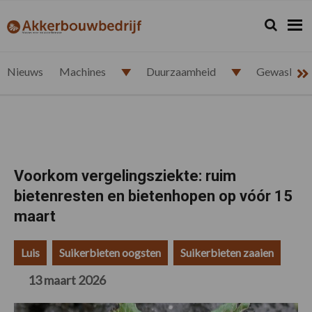
Spring
Door
Spring
Spring
naar
naar
naar
naar
Zoeken...
Zoek
akkerbouwbedrijf.nl
de
de
de
de
hoofdnavigatie
hoofd
eerste
voettekst
inhoud
sidebar
Nieuws
Machines
Duurzaamheid
Gewasbesc
Voorkom vergelingsziekte: ruim
bietenresten en bietenhopen op vóór 15
maart
Luis
Suikerbieten oogsten
Suikerbieten zaaien
13 maart 2026