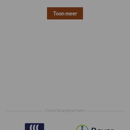
Toon meer
Footer
Onze brandpartners