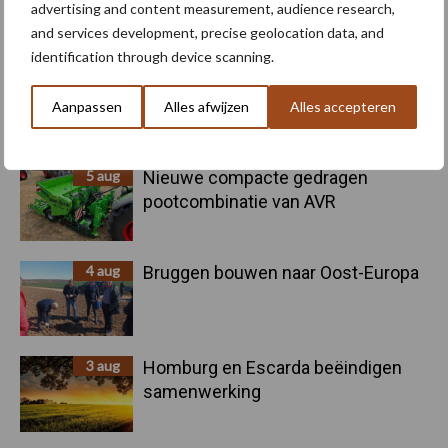
advertising and content measurement, audience research,
voor kouters"
and services development, precise geolocation data, and
identification through device scanning.
5 aug
Oogst biologische aardappelen in
volle gang
Aanpassen
Alles afwijzen
Alles accepteren
5 aug
Nieuwe compacte gedragen
pootcombinatie van AVR
4 aug
Bruggen bouwen naar Oost-Europa
3 aug
Homburg en Escarda beëindigen
samenwerking