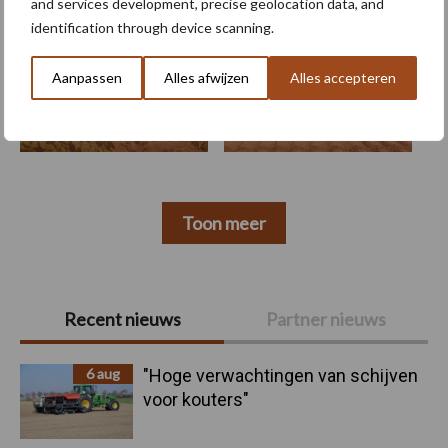
and services development, precise geolocation data, and
identification through device scanning.
Aanpassen
Alles afwijzen
Alles accepteren
Aaltjes
Alternaria
Toon meer
Primaire
Recent nieuws
Partner nieuws
Sidebar
6 aug
"Hoge verwachtingen van schijven
voor kouters"