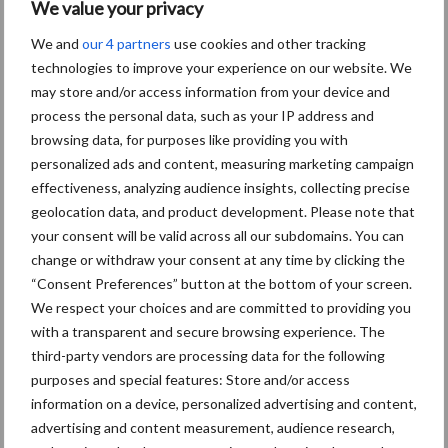
We value your privacy
geeft raad
We and
our 4 partners
use cookies and other tracking
technologies to improve your experience on our website. We
Valse meeldauw in uien:
may store and/or access information from your device and
jaarrond aanwezig en reden
process the personal data, such as your IP address and
tot zorg
browsing data, for purposes like providing you with
personalized ads and content, measuring marketing campaign
effectiveness, analyzing audience insights, collecting precise
geolocation data, and product development. Please note that
Hoe beheersen we valse
meeldauw succesvol én
your consent will be valid across all our subdomains. You can
FRAC-proof?
change or withdraw your consent at any time by clicking the
“Consent Preferences” button at the bottom of your screen.
We respect your choices and are committed to providing you
with a transparent and secure browsing experience. The
third-party vendors are processing data for the following
Themapagina's
purposes and special features: Store and/or access
information on a device, personalized advertising and content,
Machines
Duurzaamheid
Gewasbeschermin
advertising and content measurement, audience research,