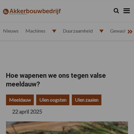
Spring
Door
Spring
Spring
naar
naar
naar
naar
Zoeken...
Zoek
akkerbouwbedrijf.nl
de
de
de
de
hoofdnavigatie
hoofd
eerste
voettekst
inhoud
sidebar
Nieuws
Machines
Duurzaamheid
Gewasbesc
Hoe wapenen we ons tegen valse
meeldauw?
Meeldauw
Uien oogsten
Uien zaaien
22 april 2025