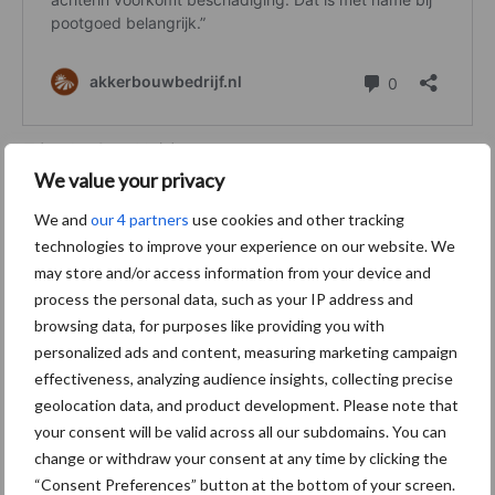
Tekst: Jan Geert Vedelaar
We value your privacy
Video: Jorden Koutstaal
Aanbevolen voor jou! uien oogsten
We and
our 4 partners
use cookies and other tracking
technologies to improve your experience on our website. We
may store and/or access information from your device and
“Hoge verwachtingen van
process the personal data, such as your IP address and
schijven voor kouters”
browsing data, for purposes like providing you with
personalized ads and content, measuring marketing campaign
effectiveness, analyzing audience insights, collecting precise
geolocation data, and product development. Please note that
your consent will be valid across all our subdomains. You can
Tijdelijke vrijstelling
Movento voor meerdere
change or withdraw your consent at any time by clicking the
teelten
“Consent Preferences” button at the bottom of your screen.