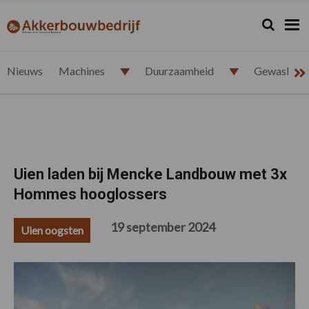
Spring
Door
Spring
Spring
naar
naar
naar
naar
Zoeken...
Zoek
akkerbouwbedrijf.nl
de
de
de
de
hoofdnavigatie
hoofd
eerste
voettekst
inhoud
sidebar
Nieuws
Machines
Duurzaamheid
Gewasbesc
Uien laden bij Mencke Landbouw met 3x
Hommes hooglossers
19 september 2024
Uien oogsten