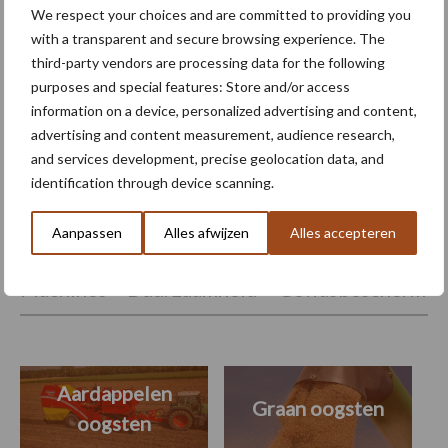
We respect your choices and are committed to providing you
with a transparent and secure browsing experience. The
third-party vendors are processing data for the following
Valse meeldauw in uien:
purposes and special features: Store and/or access
jaarrond aanwezig en reden
information on a device, personalized advertising and content,
tot zorg
advertising and content measurement, audience research,
and services development, precise geolocation data, and
identification through device scanning.
Themapagina's
Aanpassen
Alles afwijzen
Alles accepteren
Machines
Duurzaamheid
Gewasbeschermin
Aardappelen
Graan oogsten
oogsten