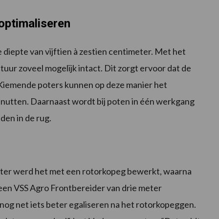
optimaliseren
diepte van vijftien à zestien centimeter. Met het
uur zoveel mogelijk intact. Dit zorgt ervoor dat de
 Kiemende poters kunnen op deze manier het
enutten. Daarnaast wordt bij poten in één werkgang
den in de rug.
Later werd het met een rotorkopeg bewerkt, waarna
een VSS Agro Frontbereider van drie meter
og net iets beter egaliseren na het rotorkopeggen.