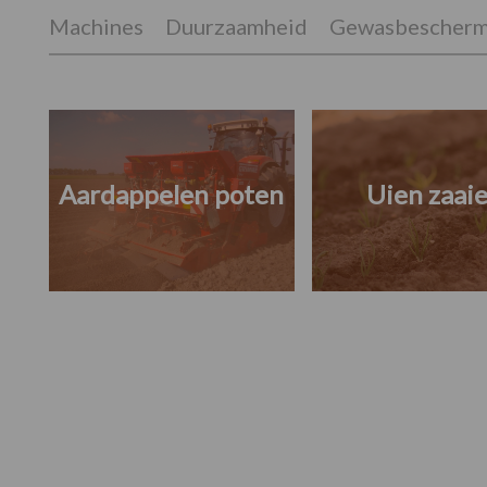
Machines
Duurzaamheid
Gewasbescherm
Aardappelen poten
Uien zaai