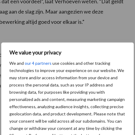
is dat een voordeel”, laat Verhoeven weten. “Dat geldt
ag aan de slag zijn. Maar aangezien we deze
ewerking altijd goed voor elkaar is.”
We value your privacy
oonwerk, relatief vroeg in het seizoen. Later volgden
We and
our 4 partners
use cookies and other tracking
arvoor hij werkt. De eigen gronden zijn namelijk iets
technologies to improve your experience on our website. We
ede start van het seizoen. “De omstandigheden waren
may store and/or access information from your device and
 poten op de eerste percelen. Dat is toch altijd een
process the personal data, such as your IP address and
browsing data, for purposes like providing you with
personalized ads and content, measuring marketing campaign
effectiveness, analyzing audience insights, collecting precise
geolocation data, and product development. Please note that
your consent will be valid across all our subdomains. You can
change or withdraw your consent at any time by clicking the