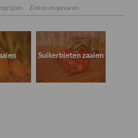
tprijzen
Ziekte en gevaren
aaien
Suikerbieten zaaien