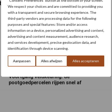
“Consent Preferences” button at the bottom of your screen.
ten
We respect your choices and are committed to providing you
with a transparent and secure browsing experience. The
third-party vendors are processing data for the following
purposes and special features: Store and/or access
information on a device, personalized advertising and content,
advertising and content measurement, audience research,
and services development, precise geolocation data, and
identification through device scanning.
Aanpassen
Alles afwijzen
Alles accepteren
Voortgang veldkeuring: de
pootgoedpercelen rijpen snel af