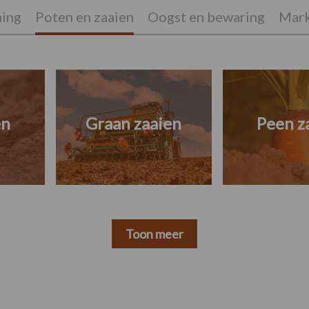
ing
Poten en zaaien
Oogst en bewaring
Mark
en
Graan zaaien
Peen z
Toon meer