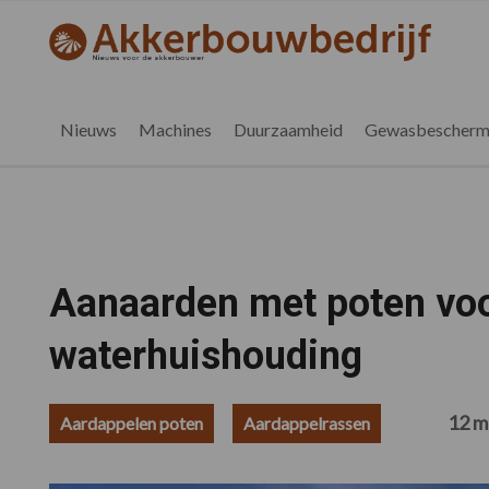
Spring
Door
Spring
Spring
naar
naar
naar
naar
akkerbouwbedrijf.nl
de
de
de
de
hoofdnavigatie
hoofd
eerste
voettekst
inhoud
sidebar
Nieuws
Machines
Duurzaamheid
Gewasbescherm
Aanaarden met poten vo
waterhuishouding
12 m
Aardappelen poten
Aardappelrassen