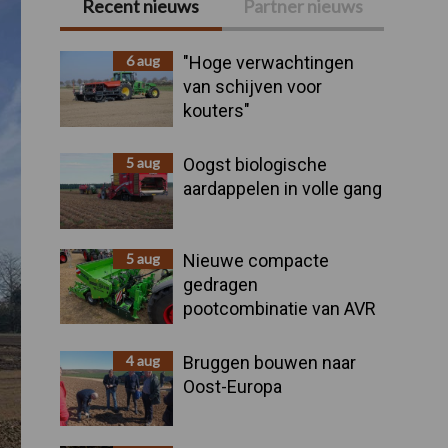
Recent nieuws
Partner nieuws
Primaire
Sidebar
6 aug
"Hoge verwachtingen
van schijven voor
kouters"
5 aug
Oogst biologische
aardappelen in volle gang
5 aug
Nieuwe compacte
gedragen
pootcombinatie van AVR
4 aug
Bruggen bouwen naar
Oost-Europa