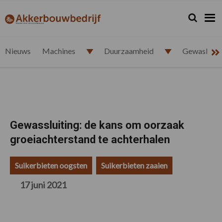
Spring
Door
Spring
Spring
naar
naar
naar
naar
Zoeken...
Zoek
akkerbouwbedrijf.nl
de
de
de
de
hoofdnavigatie
hoofd
eerste
voettekst
inhoud
sidebar
Nieuws
Machines
Duurzaamheid
Gewasbesc
Gewassluiting: de kans om oorzaak
groeiachterstand te achterhalen
Suikerbieten oogsten
Suikerbieten zaaien
17 juni 2021