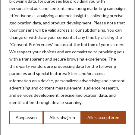
browsing data, for purposes like providing you with
personalized ads and content, measuring marketing campaign
Primaire
Recent nieuws
Partner nieuws
effectiveness, analyzing audience insights, collecting precise
Sidebar
geolocation data, and product development. Please note that
your consent will be valid across all our subdomains. You can
6 aug
"Hoge verwachtingen van schijven
change or withdraw your consent at any time by clicking the
voor kouters"
“Consent Preferences” button at the bottom of your screen.
We respect your choices and are committed to providing you
with a transparent and secure browsing experience. The
5 aug
Oogst biologische aardappelen in
third-party vendors are processing data for the following
volle gang
purposes and special features: Store and/or access
information on a device, personalized advertising and content,
advertising and content measurement, audience research,
5 aug
Nieuwe compacte gedragen
and services development, precise geolocation data, and
pootcombinatie van AVR
identification through device scanning.
4 aug
Bruggen bouwen naar Oost-Europa
Aanpassen
Alles afwijzen
Alles accepteren