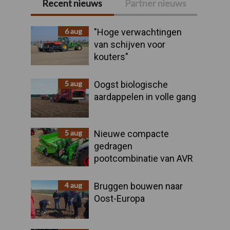
Recent nieuws
Partner nieuws
Primaire
Sidebar
6 aug
"Hoge verwachtingen
van schijven voor
kouters"
5 aug
Oogst biologische
aardappelen in volle gang
5 aug
Nieuwe compacte
gedragen
pootcombinatie van AVR
4 aug
Bruggen bouwen naar
Oost-Europa