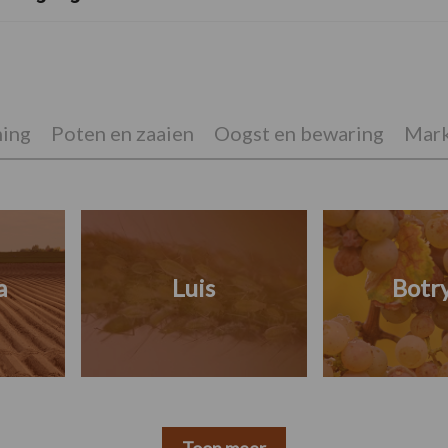
ing
Poten en zaaien
Oogst en bewaring
Mark
a
Luis
Botry