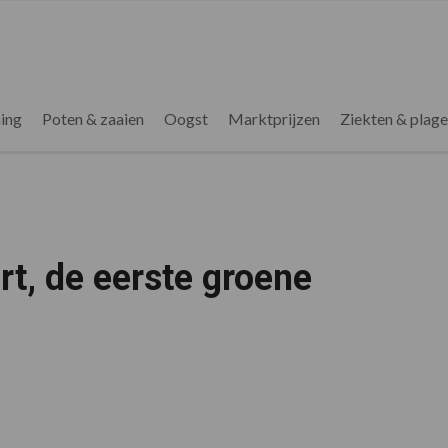
ing
Poten & zaaien
Oogst
Marktprijzen
Ziekten & plag
art, de eerste groene