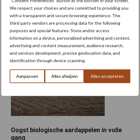
“Consent Preferences” button at the bottom of your screen.
We respect your choices and are committed to providing you
with a transparent and secure browsing experience. The
third-party vendors are processing data for the following
purposes and special features: Store and/or access
information on a device, personalized advertising and content,
advertising and content measurement, audience research,
and services development, precise geolocation data, and
identification through device scanning.
Aanpassen
Alles afwijzen
Alles accepteren
Oogst biologische aardappelen in volle
gang