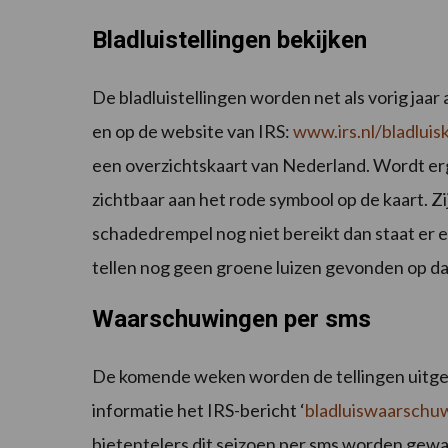
Bladluistellingen bekijken
De bladluistellingen worden net als vorig jaa
en op de website van IRS:
www.irs.nl/bladluis
een overzichtskaart van Nederland. Wordt er
zichtbaar aan het rode symbool op de kaart. Zi
schadedrempel nog niet bereikt dan staat er e
tellen nog geen groene luizen gevonden op da
Waarschuwingen per sms
De komende weken worden de tellingen uitgeb
informatie het IRS-bericht ‘
bladluiswaarschuw
bietentelers dit seizoen per sms worden ge