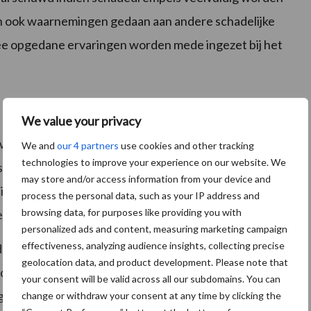
n ook waarnemingen gedaan aan andere schadelijke
mee opgedane ervaringen worden mede ingezet bij het
We value your privacy
as is de opkomst uitstekend. Daarentegen zijn er ook
We and
our 4 partners
use cookies and other tracking
technologies to improve your experience on our website. We
is beregend, waar nog steeds zaden droog liggen. In
may store and/or access information from your device and
niet voldoende maar helpt wel enigszins. Op de vroeg
process the personal data, such as your IP address and
browsing data, for purposes like providing you with
delijke tot goede plantaantallen.
personalized ads and content, measuring marketing campaign
effectiveness, analyzing audience insights, collecting precise
dels stuifschade in noordoost Nederland. Inmiddels is
geolocation data, and product development. Please note that
d. Regelmatig worden de kritische percelen door de
your consent will be valid across all our subdomains. You can
en houdt de droogte en de wind nog enige tijd aan.
change or withdraw your consent at any time by clicking the