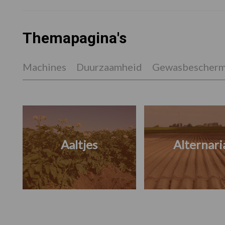
Themapagina's
Machines
Duurzaamheid
Gewasbescherm
Aaltjes
Alternari