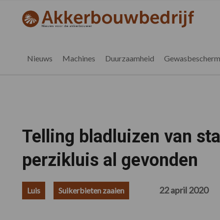
Spring
Door
Spring
Spring
naar
naar
naar
naar
akkerbouwbedrijf.nl
de
de
de
de
hoofdnavigatie
hoofd
eerste
voettekst
inhoud
sidebar
Nieuws
Machines
Duurzaamheid
Gewasbescherm
Telling bladluizen van st
perzikluis al gevonden
22 april 2020
Luis
Suikerbieten zaaien