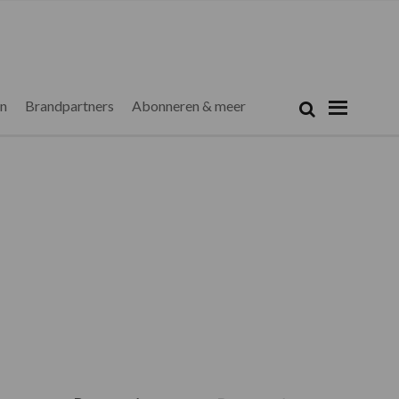
Zoeken...
Zoek
en
Brandpartners
Abonneren & meer