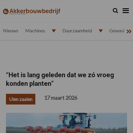
Spring
Door
Spring
Spring
naar
naar
naar
naar
Zoeken...
Zoek
akkerbouwbedrijf.nl
de
de
de
de
hoofdnavigatie
hoofd
eerste
voettekst
inhoud
sidebar
Nieuws
Machines
Duurzaamheid
Gewasbesc
“Het is lang geleden dat we zó vroeg
konden planten”
17 maart 2026
Uien zaaien