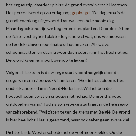
het erg mistig, daardoor plakte de grond extra”, vertelt Haartsen.
Het perceel werd op zaterdag nog
geploegd
. “De dag erna is de
grondbewerking uitgevoerd. Dat was een hele mooie dag.
Maandagochtend zijn we begonnen met planten. Door de mist en
de lichte vochtigheid plakte de grond wel wat, dus we moesten
de toedekschijven regelmatig schoonmaken. Als we ze
schoonmaakten en daarna weer doorreden, ging het heel netjes.
De grond kwam er mooi bovenop te liggen.”
Volgens Haartsen is de vroege start vooral mogelijk door de
droge winter in Zeeuws- Vlaanderen. “Hier in het zuiden is het
duidelijk anders dan in Noord-Nederland. Wij hebben die
hoeveelheden vorst en sneeuw niet gehad. De grond is goed
ontdooid en warm.” Toch is zo’n vroege start niet in de hele regio
vanzelfsprekend. “Wij zitten tegen de grens met België. De grond
is hier heel licht. Het is geen zand, maar ook zeker geen zware klei.
Dichter bij de Westerschelde heb je veel meer zeeklei. Op die