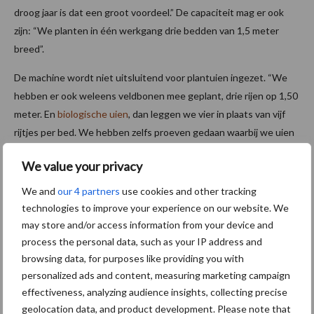
droog jaar is dat een groot voordeel.” De capaciteit mag er ook
zijn: “We planten in één werkgang drie bedden van 1,5 meter
breed”.
De machine wordt niet uitsluitend voor plantuien ingezet. “We
hebben er ook weleens veldbonen mee geplant, drie rijen op 1,50
meter. En
biologische uien
, dan leggen we vier in plaats van vijf
rijtjes per bed. We hebben zelfs proeven gedaan waarbij we uien
planten boven druppelirrigatieslangen. Maar dat was geen groot
We value your privacy
succes.”
We and
our 4 partners
use cookies and other tracking
Tekst: Esmee Groot Roessink
technologies to improve your experience on our website. We
Beeld: Ivo Haartsen
may store and/or access information from your device and
process the personal data, such as your IP address and
Aanbevolen voor jou! uien zaaien
browsing data, for purposes like providing you with
personalized ads and content, measuring marketing campaign
“Hoge verwachtingen van
effectiveness, analyzing audience insights, collecting precise
schijven voor kouters”
geolocation data, and product development. Please note that