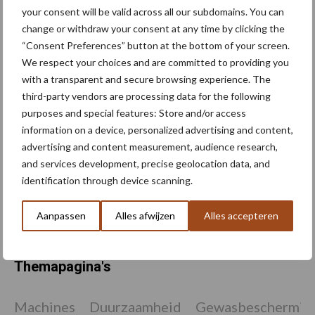
your consent will be valid across all our subdomains. You can
change or withdraw your consent at any time by clicking the
“Consent Preferences” button at the bottom of your screen.
We respect your choices and are committed to providing you
Tijdelijke vrijstelling
with a transparent and secure browsing experience. The
Movento voor meerdere
teelten
third-party vendors are processing data for the following
purposes and special features: Store and/or access
information on a device, personalized advertising and content,
advertising and content measurement, audience research,
Valse meeldauw in uien:
and services development, precise geolocation data, and
jaarrond aanwezig en reden
identification through device scanning.
tot zorg
Aanpassen
Alles afwijzen
Alles accepteren
Themapagina's
Machines
Duurzaamheid
Gewasbeschermin