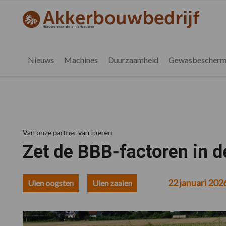
Spring
Door
Spring
Spring
naar
naar
naar
naar
akkerbouwbedrijf.nl
de
de
de
de
hoofdnavigatie
hoofd
eerste
voettekst
inhoud
sidebar
Nieuws
Machines
Duurzaamheid
Gewasbescherm
Van onze partner van Iperen
Zet de BBB-factoren in 
22 januari 202
Uien oogsten
Uien zaaien