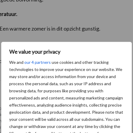
ratuur.
 Een warmere zomer is in dit opzicht gunstig.
We value your privacy
erbouwkrant:
“Zelf eet je toch ook graag drie keer per
We and
our 4 partners
use cookies and other tracking
technologies to improve your experience on our website. We
may store and/or access information from your device and
process the personal data, such as your IP address and
browsing data, for purposes like providing you with
personalized ads and content, measuring marketing campaign
effectiveness, analyzing audience insights, collecting precise
geolocation data, and product development. Please note that
your consent will be valid across all our subdomains. You can
change or withdraw your consent at any time by clicking the