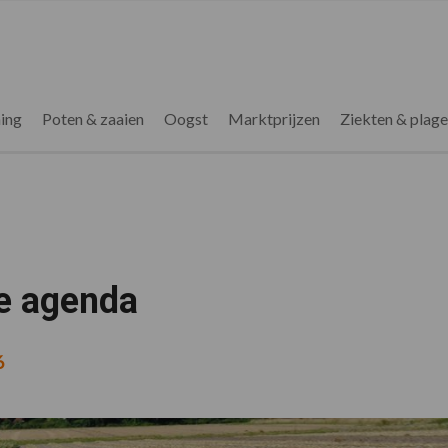
ing
Poten & zaaien
Oogst
Marktprijzen
Ziekten & plag
de agenda
6