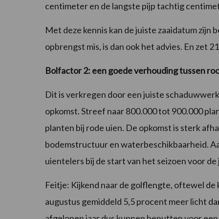
centimeter en de langste pijp tachtig centimet
Met deze kennis kan de juiste zaaidatum zijn b
opbrengst mis, is dan ook het advies. En zet 2
Bolfactor 2: een goede verhouding tussen rood
Dit is verkregen door een juiste schaduwwerkin
opkomst. Streef naar 800.000 tot 900.000 plan
planten bij rode uien. De opkomst is sterk afh
bodemstructuur en waterbeschikbaarheid. A
uientelers bij de start van het seizoen voor d
Feitje: Kijkend naar de golflengte, oftewel de 
augustus gemiddeld 5,5 procent meer licht dan 
afgelopen jaar dus kunnen benutten voor een