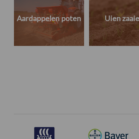
Aardappelen poten
Uien zaai
Footer