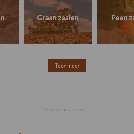
en
Graan zaaien
Peen z
Toon meer
Onze brandpartners