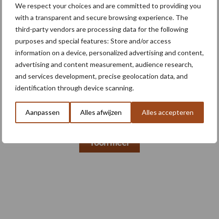
We respect your choices and are committed to providing you
with a transparent and secure browsing experience. The
third-party vendors are processing data for the following
4 aug
Bruggen bouwen naar Oost-Europa
purposes and special features: Store and/or access
information on a device, personalized advertising and content,
advertising and content measurement, audience research,
and services development, precise geolocation data, and
3 aug
Homburg en Escarda beëindigen
identification through device scanning.
samenwerking
Aanpassen
Alles afwijzen
Alles accepteren
Toon meer