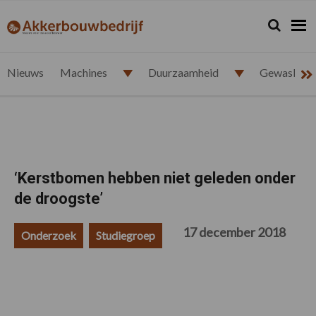
Spring
Door
Spring
Spring
naar
naar
naar
naar
Zoeken...
Zoek
akkerbouwbedrijf.nl
de
de
de
de
hoofdnavigatie
hoofd
eerste
voettekst
inhoud
sidebar
Nieuws
Machines
Duurzaamheid
Gewasbesc
‘Kerstbomen hebben niet geleden onder
de droogste’
17 december 2018
Onderzoek
Studiegroep