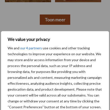
Toon meer
We value your privacy
Primaire
Recent nieuws
Partner nieuws
We and
our 4 partners
use cookies and other tracking
Sidebar
technologies to improve your experience on our website. We
6 aug
"Hoge verwachtingen van schijven
may store and/or access information from your device and
voor kouters"
process the personal data, such as your IP address and
browsing data, for purposes like providing you with
personalized ads and content, measuring marketing campaign
5 aug
Oogst biologische aardappelen in
effectiveness, analyzing audience insights, collecting precise
volle gang
geolocation data, and product development. Please note that
your consent will be valid across all our subdomains. You can
change or withdraw your consent at any time by clicking the
5 aug
Nieuwe compacte gedragen
“Consent Preferences” button at the bottom of your screen.
pootcombinatie van AVR