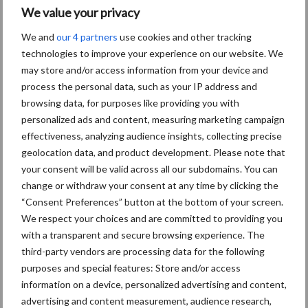
We value your privacy
onderhandelingspartner willen zijn voor de andere schakels in de
keten, dan is het van belang dat de POC een flinke omvang krijgt.
We and
our 4 partners
use cookies and other tracking
De huidige wettelijke mogelijkheden voor een PO bieden voor
technologies to improve your experience on our website. We
telers de mogelijkheid om die rol van betekenis te kunnen spelen,
may store and/or access information from your device and
zonder dat dit ingrijpende gevolgen hoeft te hebben voor de
process the personal data, such as your IP address and
browsing data, for purposes like providing you with
eigen bedrijfsvoering.
personalized ads and content, measuring marketing campaign
Meer informatie
effectiveness, analyzing audience insights, collecting precise
geolocation data, and product development. Please note that
your consent will be valid across all our subdomains. You can
Aanmelden kan via
POConsumptieaardappelen@gmail.com
of
change or withdraw your consent at any time by clicking the
www.POConsumptieaardappelen.nl
.
“Consent Preferences” button at the bottom of your screen.
We respect your choices and are committed to providing you
Bron:
NAV
with a transparent and secure browsing experience. The
Aanbevolen voor jou!
third-party vendors are processing data for the following
purposes and special features: Store and/or access
information on a device, personalized advertising and content,
“Hoge verwachtingen van
advertising and content measurement, audience research,
schijven voor kouters”