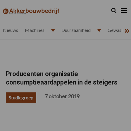
Spring
Door
Spring
Spring
naar
naar
naar
naar
Zoeken...
Zoek
akkerbouwbedrijf.nl
de
de
de
de
hoofdnavigatie
hoofd
eerste
voettekst
inhoud
sidebar
Nieuws
Machines
Duurzaamheid
Gewasbesc
Producenten organisatie
consumptieaardappelen in de steigers
7 oktober 2019
Studiegroep