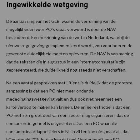
Ingewikkelde wetgeving
De aanpassing van het GLB, waarin de verruiming van de
mogelijkheden voor PO’s staat verwoord is door de NAV
bestudeerd. Een herziening van de wet in Nederland, waarbij de
nieuwe regelgeving geïmplementeerd wordt, zou voor boeren de
gewenste duidelijkheid moeten opleveren. De NAV is van mening
dat de teksten die in augustus in een internetconsultatie zijn
gepresenteerd, die duidelijkheid nog steeds niet verschaffen.
Na een aantal gesprekken met Litjens is duidelijk dat de grootste
aanpassing is dat een PO niet meer onder de
mededingingswetgeving valt en dus ook niet meer met een
kartelverbod te maken kan krijgen. De enige restrictie is dat een
PO niet zo’n groot deel van een sector mag organiseren, dat de
concurrentie geheel is uitgesloten. Dus een PO waar alle
consumptieaardappeltelers in NL in zitten kan niet, maar als dat
bijvoorbeeld 70% is, dan kan dat wel. Verder hoeft een PO