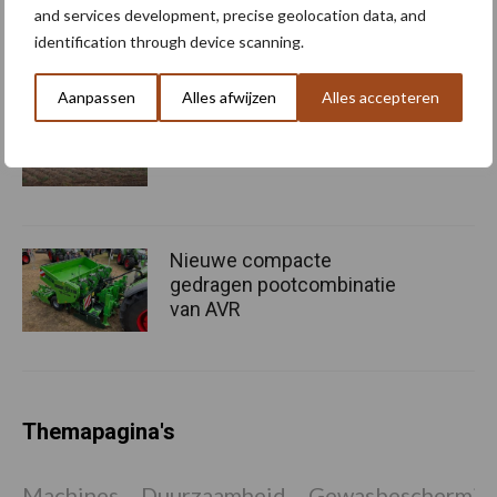
and services development, precise geolocation data, and
identification through device scanning.
Aanpassen
Alles afwijzen
Alles accepteren
Oogst biologische
aardappelen in volle gang
Nieuwe compacte
gedragen pootcombinatie
van AVR
Themapagina's
Machines
Duurzaamheid
Gewasbeschermin