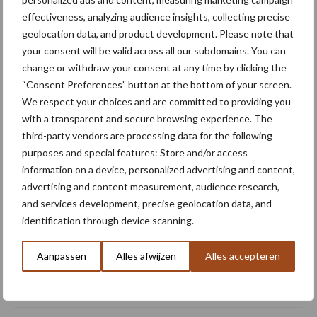
akkerbouw
effectiveness, analyzing audience insights, collecting precise
geolocation data, and product development. Please note that
Subsidie voor agrariërs op
your consent will be valid across all our subdomains. You can
zandgrond in delen van
change or withdraw your consent at any time by clicking the
Drenthe
“Consent Preferences” button at the bottom of your screen.
We respect your choices and are committed to providing you
with a transparent and secure browsing experience. The
third-party vendors are processing data for the following
Fedecom: grote
purposes and special features: Store and/or access
belangstelling voor SEL-
information on a device, personalized advertising and content,
regeling vraagt om sneller
advertising and content measurement, audience research,
beschikbaar budget
and services development, precise geolocation data, and
identification through device scanning.
Farmstore brengt Faresin
elektrische verreikers naar
Aanpassen
Alles afwijzen
Alles accepteren
de Benelux