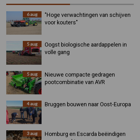
Sidebar
6 aug
"Hoge verwachtingen van schijven
voor kouters"
5 aug
Oogst biologische aardappelen in
volle gang
5 aug
Nieuwe compacte gedragen
pootcombinatie van AVR
4 aug
Bruggen bouwen naar Oost-Europa
3 aug
Homburg en Escarda beëindigen