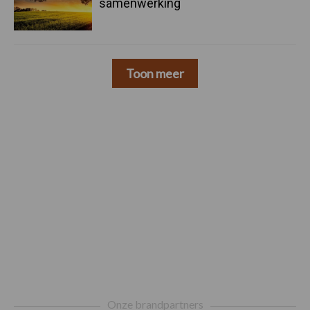
samenwerking
Toon meer
Footer
Onze brandpartners