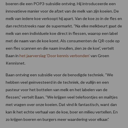
boeren die een POP3-subsidie ontving. Hij introduceerde een
innovatieve manier voor de afzet van de melk van zijn koeien. De
melk van iedere koe verkoopt hij apart. Van de koe zo in de fles en
dan rechtstreeks naar de supermarkt. “Na elke melkbeurt gaat de
melk van een individuele koe direct in flessen, waarop een label
met de naam van de koe komt. Als consumenten de QR-code op
een fles scannen en die naam invullen, zien ze de koe”, vertelt
Baan in
het jaarverslag ‘Door kennis verbonden’
van Groen
Kennisnet.
Baan ontving een subsidie voor de benodigde techniek. “We
hebben veel geïnvesteerd in de techniek, de vullijn en een
pasteur voor het bottelen van melk en het labelen van de
flessen,” vertelt Baan. “We krijgen veel telefoontjes en mailtjes
met vragen over onze koeien. Dat vind ik fantastisch, want dan
kan ik het echte verhaal van de koe, boer en milieu vertellen. En
zo krijgen boeren en burgers meer waardering voor elkaar.”