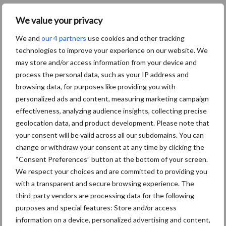
We value your privacy
Machines
Duurzaamheid
Gewasbeschermin
We and
our 4 partners
use cookies and other tracking
technologies to improve your experience on our website. We
may store and/or access information from your device and
Biologische
process the personal data, such as your IP address and
Biodiversiteit
browsing data, for purposes like providing you with
akkerbouw
personalized ads and content, measuring marketing campaign
effectiveness, analyzing audience insights, collecting precise
geolocation data, and product development. Please note that
your consent will be valid across all our subdomains. You can
Toon meer
change or withdraw your consent at any time by clicking the
“Consent Preferences” button at the bottom of your screen.
We respect your choices and are committed to providing you
with a transparent and secure browsing experience. The
Primaire
Recent nieuws
Partner nieuws
third-party vendors are processing data for the following
Sidebar
purposes and special features: Store and/or access
information on a device, personalized advertising and content,
6 aug
"Hoge verwachtingen van schijven