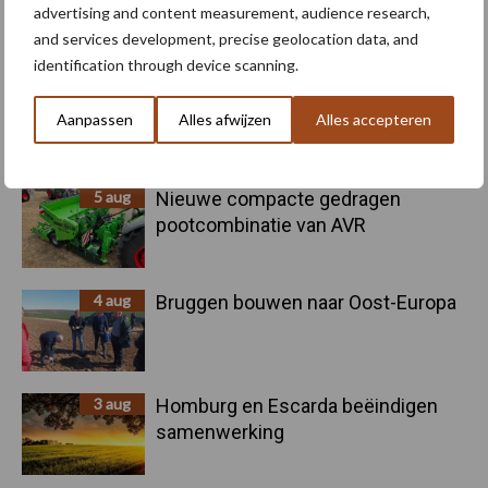
advertising and content measurement, audience research,
voor kouters"
and services development, precise geolocation data, and
identification through device scanning.
5 aug
Oogst biologische aardappelen in
Aanpassen
Alles afwijzen
Alles accepteren
volle gang
5 aug
Nieuwe compacte gedragen
pootcombinatie van AVR
4 aug
Bruggen bouwen naar Oost-Europa
3 aug
Homburg en Escarda beëindigen
samenwerking