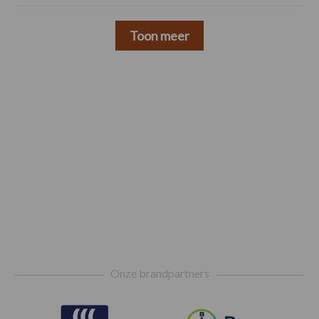
Toon meer
Footer
Onze brandpartners