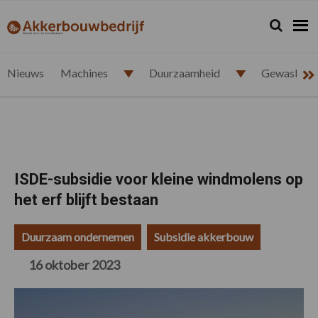
Spring
Door
Spring
Spring
naar
naar
naar
naar
Zoeken...
Zoek
akkerbouwbedrijf.nl
de
de
de
de
hoofdnavigatie
hoofd
eerste
voettekst
inhoud
sidebar
Nieuws
Machines
Duurzaamheid
Gewasbesc
ISDE-subsidie voor kleine windmolens op
het erf blijft bestaan
Duurzaam ondernemen
Subsidie akkerbouw
16 oktober 2023