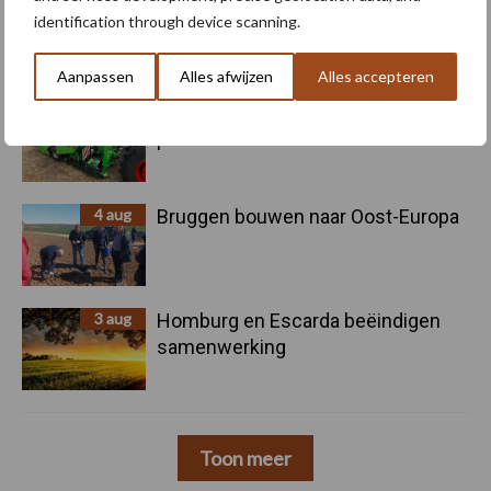
5 aug
Oogst biologische aardappelen in
identification through device scanning.
volle gang
Aanpassen
Alles afwijzen
Alles accepteren
5 aug
Nieuwe compacte gedragen
pootcombinatie van AVR
4 aug
Bruggen bouwen naar Oost-Europa
3 aug
Homburg en Escarda beëindigen
samenwerking
Toon meer