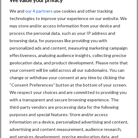
We and
our 4 partners
use cookies and other tracking
technologies to improve your experience on our website. We
Biologische
Biodiversiteit
may store and/or access information from your device and
akkerbouw
process the personal data, such as your IP address and
browsing data, for purposes like providing you with
personalized ads and content, measuring marketing campaign
effectiveness, analyzing audience insights, collecting precise
geolocation data, and product development. Please note that
Toon meer
your consent will be valid across all our subdomains. You can
change or withdraw your consent at any time by clicking the
“Consent Preferences” button at the bottom of your screen.
Primaire
We respect your choices and are committed to providing you
Recent nieuws
Partner nieuws
with a transparent and secure browsing experience. The
Sidebar
third-party vendors are processing data for the following
6 aug
"Hoge verwachtingen van schijven
purposes and special features: Store and/or access
voor kouters"
information on a device, personalized advertising and content,
advertising and content measurement, audience research,
and services development, precise geolocation data, and