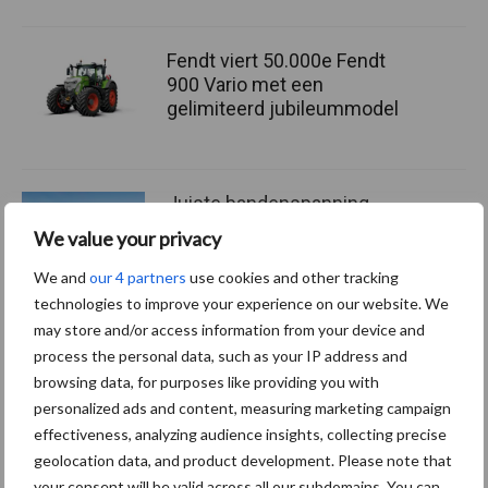
Fendt viert 50.000e Fendt
900 Vario met een
gelimiteerd jubileummodel
Juiste bandenspanning
levert meetbare
We value your privacy
brandstofbesparing op bij
transportwerk
We and
our 4 partners
use cookies and other tracking
technologies to improve your experience on our website. We
may store and/or access information from your device and
process the personal data, such as your IP address and
Themapagina's
browsing data, for purposes like providing you with
personalized ads and content, measuring marketing campaign
Machines
Duurzaamheid
Gewasbeschermin
effectiveness, analyzing audience insights, collecting precise
geolocation data, and product development. Please note that
your consent will be valid across all our subdomains. You can