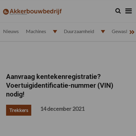
Spring
Door
Spring
Spring
naar
naar
naar
naar
Zoeken...
Zoek
akkerbouwbedrijf.nl
de
de
de
de
hoofdnavigatie
hoofd
eerste
voettekst
inhoud
sidebar
Nieuws
Machines
Duurzaamheid
Gewasbesc
Aanvraag kentekenregistratie?
Voertuigidentificatie-nummer (VIN)
nodig!
14 december 2021
Trekkers