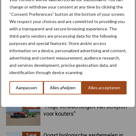
change or withdraw your consent at any time by clicking the
“Consent Preferences” button at the bottom of your screen.
Kunstmeststrooier
Pootmachine
We respect your choices and are committed to providing you
with a transparent and secure browsing experience. The
third-party vendors are processing data for the following
purposes and special features: Store and/or access
information on a device, personalized advertising and content,
advertising and content measurement, audience research,
Toon meer
and services development, precise geolocation data, and
identification through device scanning.
Primaire
Aanpassen
Alles afwijzen
Alles accepteren
Recent nieuws
Partner nieuws
Sidebar
6 aug
"Hoge verwachtingen van schijven
voor kouters"
5 aug
Oogst biologische aardappelen in