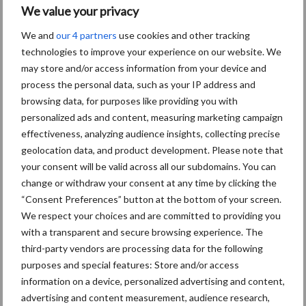
We value your privacy
hij zich volledig op het werk concentreren. Cruise control is
ook een handige functie voor op de weg (vergelijkbaar met
We and
our 4 partners
use cookies and other tracking
cruise control van auto’s) of tijdens werkzaamheden bij lage
technologies to improve your experience on our website. We
snelheden met een bezem, een voederbak of een stroblazer.
may store and/or access information from your device and
process the personal data, such as your IP address and
ECO-Ride:
met deze functie wordt het motortoerental tot
browsing data, for purposes like providing you with
het optimale efficiëncyniveau verlaagd voor de vereiste
personalized ads and content, measuring marketing campaign
gestabiliseerde snelheid, wat ook weer brandstof en kosten
effectiveness, analyzing audience insights, collecting precise
bespaart.
geolocation data, and product development. Please note that
your consent will be valid across all our subdomains. You can
Florian Hilbert; “We weten zeker dat klanten al deze
change or withdraw your consent at any time by clicking the
standaardfuncties enorm op prijs zullen stellen. ECO-Ride is
“Consent Preferences” button at the bottom of your screen.
bijvoorbeeld uniek in de markt en de bestuurder kan daarmee het
We respect your choices and are committed to providing you
motortoerental optimaliseren zodra de rijsnelheid is
with a transparent and secure browsing experience. The
gestabiliseerd. In combinatie met cruisecontrol profiteert hij dus
third-party vendors are processing data for the following
van alle voordelen van ECO-Ride binnen het volledige
purposes and special features: Store and/or access
toerentalbereik van uw machine.”
information on a device, personalized advertising and content,
advertising and content measurement, audience research,