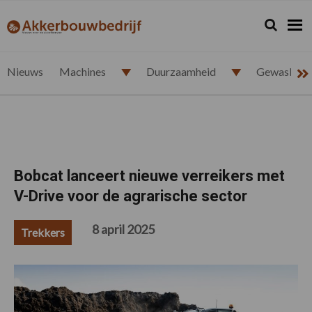
Spring
Door
Spring
Spring
naar
naar
naar
naar
Zoeken...
Zoek
akkerbouwbedrijf.nl
de
de
de
de
hoofdnavigatie
hoofd
eerste
voettekst
inhoud
sidebar
Nieuws
Machines
Duurzaamheid
Gewasbesc
Bobcat lanceert nieuwe verreikers met
V-Drive voor de agrarische sector
8 april 2025
Trekkers