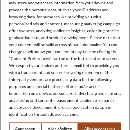
may store and/or access information from your device and
process the personal data, such as your IP address and
U heeft net een deel van een artikel uit vakblad de Loonwerker
browsing data, for purposes like providing you with
gelezen. Het hele en soortgelijke artikelen lezen? Neem dan een
personalized ads and content, measuring marketing campaign
abonnement op het vakblad.
effectiveness, analyzing audience insights, collecting precise
geolocation data, and product development. Please note that
Tekst en beeld: Jens Kusters
your consent will be valid across all our subdomains. You can
Aanbevolen voor jou! trekkers
change or withdraw your consent at any time by clicking the
“Consent Preferences” button at the bottom of your screen.
We respect your choices and are committed to providing you
Claas komt met drie nieuwe
with a transparent and secure browsing experience. The
Axion 8 Cmatic-modellen
third-party vendors are processing data for the following
tot 313 pk
purposes and special features: Store and/or access
information on a device, personalized advertising and content,
advertising and content measurement, audience research,
Fendt viert 50.000e Fendt
and services development, precise geolocation data, and
900 Vario met een
identification through device scanning.
gelimiteerd jubileummodel
Aanpassen
Alles afwijzen
Alles accepteren