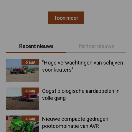
Toon meer
Primaire
Recent nieuws
Partner nieuws
Sidebar
6 aug
"Hoge verwachtingen van schijven
voor kouters"
5 aug
Oogst biologische aardappelen in
volle gang
5 aug
Nieuwe compacte gedragen
pootcombinatie van AVR