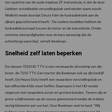
ten opzichte van de oude traploze ZF-transmissie, is dat de door
Liebherr ontwikkelde versnellingsbak veel minder warm wordt.
Wellicht mede doordat Deutz-Fahr de hydrauliektank aan de
zijkant gepositioneerd heeft. “De oudere modellen hebben de
hydrauliekvoorraad tussen de motor en de transmissie. Onder
extreme omstandigheden was de kans aanwezig dat de
achterbrug warm liep”, vertelt Beekman.
Snelheid zelf laten beperken
De nieuwe 7250 HD TTV is een verzwaarde uitvoering van zijn
broer: de 7250 TTV. Een tractor die Beekman ook op zijn bedrijf
heeft. De Heavy Duty heeft een zwaardere versnellingsbak en
kan elfhonderd kilo meer heffen. Daarnaast is het HD-model
uitgerust met zwaardere assen en grotere banden. Tevens zijn er
grote schijfremmen op de vooras gemonteerd omdat de trekker
zestig kilometer per uur kan. Voor Beekman veel te hard: “Wij
hebben onze drie nieuwe tractoren terug laten zetten tot 44