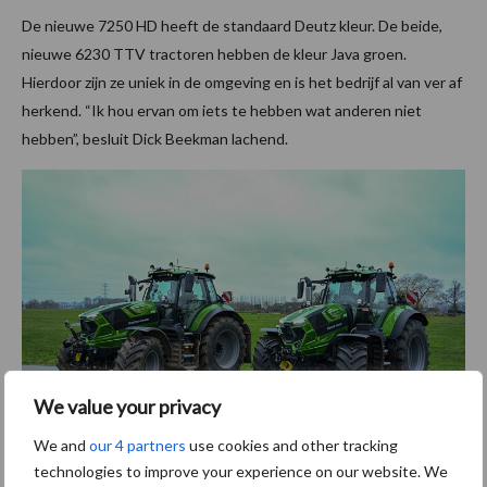
De nieuwe 7250 HD heeft de standaard Deutz kleur. De beide,
nieuwe 6230 TTV tractoren hebben de kleur Java groen.
Hierdoor zijn ze uniek in de omgeving en is het bedrijf al van ver af
herkend. “Ik hou ervan om iets te hebben wat anderen niet
hebben”, besluit Dick Beekman lachend.
We value your privacy
We and
our 4 partners
use cookies and other tracking
technologies to improve your experience on our website. We
De twee 6230 TTV-trekkers zijn al van ver te herkennen.