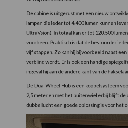
De cabine is uitgerust met een nieuw ontwikke
lampen die ieder tot 4.400 lumen kunnen lever
UltraVsion). In totaal kan er tot 120.500 lu
voorheen. Praktisch is dat de bestuurder ieder
vijf stappen. Zo kan hij bijvoorbeeld naast een
verblind wordt. Er is ook een handige spiegelf
ingeval hij aan de andere kant van de hakselaar
De Dual Wheel Hub is een koppelsysteem voor 
2,5 meter en met het buitenwiel erbij blijft d
dubbellucht een goede oplossing is voor het o