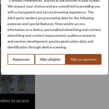
“Consent Preferences” button at the bottom of your screen.
eeft 343 pk met Dynamic Performance.
We respect your choices and are committed to providing you
with a transparent and secure browsing experience. The
third-party vendors are processing data for the following
purposes and special features: Store and/or access
information on a device, personalized advertising and content,
ookies to access
advertising and content measurement, audience research,
and services development, precise geolocation data, and
identification through device scanning.
Aanpassen
Alles afwijzen
Alles accepteren
ookies to access