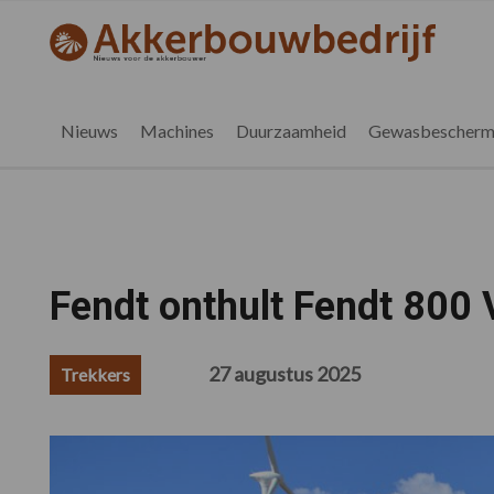
Spring
Door
Spring
Spring
naar
naar
naar
naar
akkerbouwbedrijf.nl
de
de
de
de
hoofdnavigatie
hoofd
eerste
voettekst
inhoud
sidebar
Nieuws
Machines
Duurzaamheid
Gewasbescherm
Fendt onthult Fendt 800 
27 augustus 2025
Trekkers