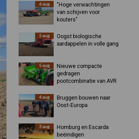
Sidebar
6 aug
"Hoge verwachtingen
van schijven voor
kouters"
5 aug
Oogst biologische
aardappelen in volle gang
5 aug
Nieuwe compacte
gedragen
pootcombinatie van AVR
4 aug
Bruggen bouwen naar
Oost-Europa
3 aug
Homburg en Escarda
beëindigen