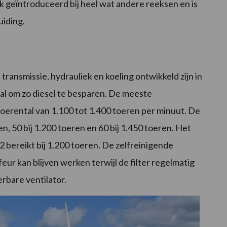
ok geïntroduceerd bij heel wat andere reeksen en is
uiding.
ransmissie, hydrauliek en koeling ontwikkeld zijn in
al om zo diesel te besparen. De meeste
erental van 1.100 tot 1.400 toeren per minuut. De
en, 50 bij 1.200 toeren en 60 bij 1.450 toeren. Het
 bereikt bij 1.200 toeren. De zelfreinigende
eur kan blijven werken terwijl de filter regelmatig
rbare ventilator.