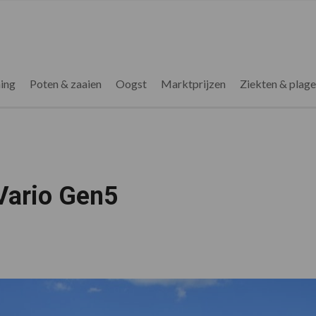
ing
Poten & zaaien
Oogst
Marktprijzen
Ziekten & plag
Vario Gen5