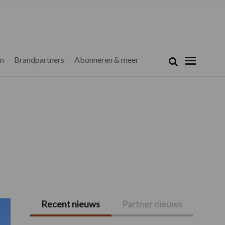
Zoeken...
Zoek
en
Brandpartners
Abonneren & meer
Recent nieuws
Partner nieuws
Primaire