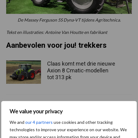
De Massey Ferguson 5S Dyna-VT tijdens Agritechnica.
Tekst en illustraties: Antoine Van Houtte en fabrikant
Aanbevolen voor jou! trekkers
Claas komt met drie nieuwe
Axion 8 Cmatic-modellen
tot 313 pk
Fendt viert 50.000e Fendt
We value your privacy
900 Vario met een
gelimiteerd jubileummodel
We and
our 4 partners
use cookies and other tracking
technologies to improve your experience on our website. We
may store and/or access information from your device and