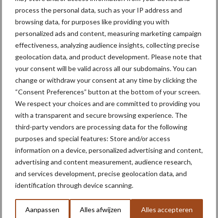
Juiste bandenspanning
process the personal data, such as your IP address and
levert meetbare
browsing data, for purposes like providing you with
brandstofbesparing op bij
personalized ads and content, measuring marketing campaign
transportwerk
effectiveness, analyzing audience insights, collecting precise
geolocation data, and product development. Please note that
your consent will be valid across all our subdomains. You can
change or withdraw your consent at any time by clicking the
Themapagina's
“Consent Preferences” button at the bottom of your screen.
We respect your choices and are committed to providing you
Machines
Duurzaamheid
Gewasbeschermin
with a transparent and secure browsing experience. The
third-party vendors are processing data for the following
purposes and special features: Store and/or access
information on a device, personalized advertising and content,
advertising and content measurement, audience research,
Kunstmeststrooier
Pootmachine
and services development, precise geolocation data, and
identification through device scanning.
Aanpassen
Alles afwijzen
Alles accepteren