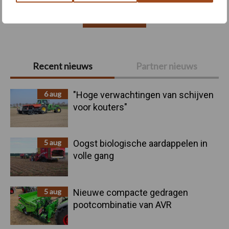
Toon meer
Primaire
Recent nieuws
Partner nieuws
Sidebar
6 aug
"Hoge verwachtingen van schijven
voor kouters"
5 aug
Oogst biologische aardappelen in
volle gang
5 aug
Nieuwe compacte gedragen
pootcombinatie van AVR