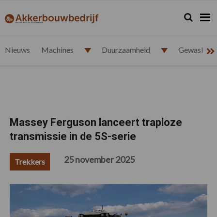
Spring
Door
Spring
Spring
naar
naar
naar
naar
Zoeken...
Zoek
akkerbouwbedrijf.nl
de
de
de
de
hoofdnavigatie
hoofd
eerste
voettekst
inhoud
sidebar
Nieuws
Machines
Duurzaamheid
Gewasbesc
Massey Ferguson lanceert traploze
transmissie in de 5S-serie
25 november 2025
Trekkers