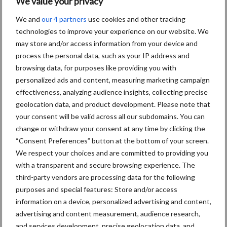
We value your privacy
rapporten. De veldweergave kan bijvoorbeeld; helpen oogst- of
We and
our 4 partners
use cookies and other tracking
bodemkaarten te genereren, terwijl de Report Builder een
technologies to improve your experience on our website. We
beknopte samenvatting kan geven van de werkzaamheden die op
may store and/or access information from your device and
een specifiek veld zijn verricht.
process the personal data, such as your IP address and
browsing data, for purposes like providing you with
“Met de lancering van mySTEYR en S-Fleet hebben STEYR-
personalized ads and content, measuring marketing campaign
klanten nu toegang tot telematicatechnologie; die enorme
effectiveness, analyzing audience insights, collecting precise
voordelen voor gegevensbeheer en dus de productiviteit biedt”,
geolocation data, and product development. Please note that
aldus Peter Friis, STEYR Head of Commercial Operations in
your consent will be valid across all our subdomains. You can
Europa.
change or withdraw your consent at any time by clicking the
“Consent Preferences” button at the bottom of your screen.
Bron:
Steyr
We respect your choices and are committed to providing you
Aanbevolen voor jou! trekkers
with a transparent and secure browsing experience. The
third-party vendors are processing data for the following
purposes and special features: Store and/or access
Claas komt met drie nieuwe
information on a device, personalized advertising and content,
Axion 8 Cmatic-modellen
advertising and content measurement, audience research,
tot 313 pk
and services development, precise geolocation data, and