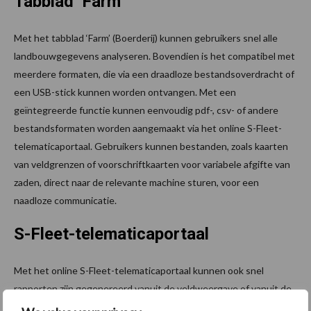
Tabblad ‘Farm’
Met het tabblad ‘Farm’ (Boerderij) kunnen gebruikers snel alle
landbouwgegevens analyseren. Bovendien is het compatibel met
meerdere formaten, die via een draadloze bestandsoverdracht of
een USB-stick kunnen worden ontvangen. Met een
geïntegreerde functie kunnen eenvoudig pdf-, csv- of andere
bestandsformaten worden aangemaakt via het online S-Fleet-
telematicaportaal. Gebruikers kunnen bestanden, zoals kaarten
van veldgrenzen of voorschriftkaarten voor variabele afgifte van
zaden, direct naar de relevante machine sturen, voor een
naadloze communicatie.
S-Fleet-telematicaportaal
Met het online S-Fleet-telematicaportaal kunnen ook snel
rapporten zijn gegenereerd vanuit de veldweergave of vanuit de
Report Builder-functie van de software voor het opstellen van