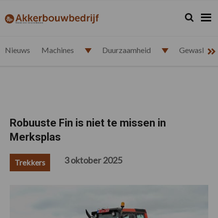
Spring
Door
Spring
Spring
naar
naar
naar
naar
Zoeken...
Zoek
akkerbouwbedrijf.nl
de
de
de
de
hoofdnavigatie
hoofd
eerste
voettekst
inhoud
sidebar
Nieuws
Machines
Duurzaamheid
Gewasbesc
Robuuste Fin is niet te missen in
Merksplas
3 oktober 2025
Trekkers