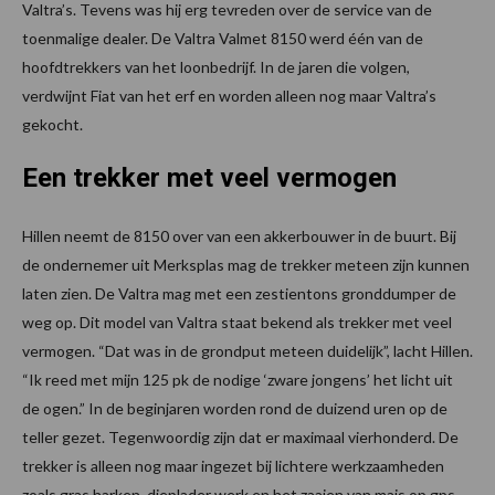
Valtra’s. Tevens was hij erg tevreden over de service van de
toenmalige dealer. De Valtra Valmet 8150 werd één van de
hoofdtrekkers van het loonbedrijf. In de jaren die volgen,
verdwijnt Fiat van het erf en worden alleen nog maar Valtra’s
gekocht.
Een trekker met veel vermogen
Hillen neemt de 8150 over van een akkerbouwer in de buurt. Bij
de ondernemer uit Merksplas mag de trekker meteen zijn kunnen
laten zien. De Valtra mag met een zestientons gronddumper de
weg op. Dit model van Valtra staat bekend als trekker met veel
vermogen. “Dat was in de grondput meteen duidelijk”, lacht Hillen.
“Ik reed met mijn 125 pk de nodige ‘zware jongens’ het licht uit
de ogen.” In de beginjaren worden rond de duizend uren op de
teller gezet. Tegenwoordig zijn dat er maximaal vierhonderd. De
trekker is alleen nog maar ingezet bij lichtere werkzaamheden
zoals gras harken, dieplader werk en het zaaien van mais op gps.