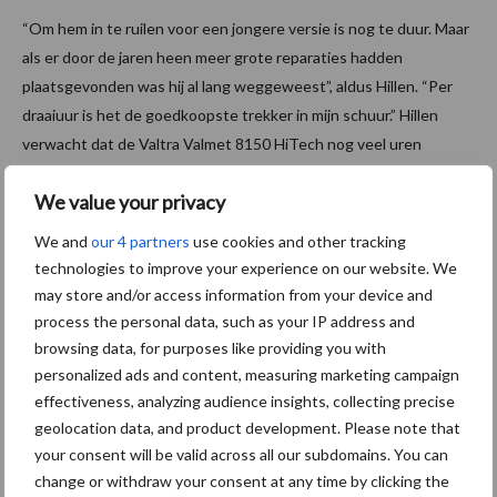
“Om hem in te ruilen voor een jongere versie is nog te duur. Maar
als er door de jaren heen meer grote reparaties hadden
plaatsgevonden was hij al lang weggeweest”, aldus Hillen. “Per
draaiuur is het de goedkoopste trekker in mijn schuur.” Hillen
verwacht dat de Valtra Valmet 8150 HiTech nog veel uren
meegaat en nog lang niet ingeruild wordt.
We value your privacy
Tekst en beeld: Jens Kusters
We and
our 4 partners
use cookies and other tracking
Aanbevolen voor jou! trekkers
technologies to improve your experience on our website. We
may store and/or access information from your device and
process the personal data, such as your IP address and
Claas komt met drie nieuwe
browsing data, for purposes like providing you with
Axion 8 Cmatic-modellen
personalized ads and content, measuring marketing campaign
tot 313 pk
effectiveness, analyzing audience insights, collecting precise
geolocation data, and product development. Please note that
your consent will be valid across all our subdomains. You can
Fendt viert 50.000e Fendt
change or withdraw your consent at any time by clicking the