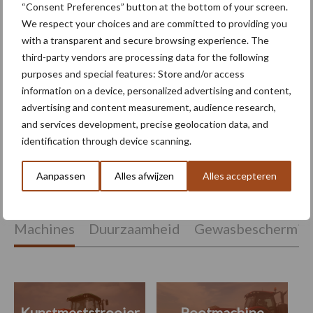
900 Vario met een
“Consent Preferences” button at the bottom of your screen.
gelimiteerd jubileummodel
We respect your choices and are committed to providing you
with a transparent and secure browsing experience. The
third-party vendors are processing data for the following
purposes and special features: Store and/or access
Juiste bandenspanning
information on a device, personalized advertising and content,
levert meetbare
advertising and content measurement, audience research,
brandstofbesparing op bij
transportwerk
and services development, precise geolocation data, and
identification through device scanning.
Aanpassen
Alles afwijzen
Alles accepteren
Themapagina's
Machines
Duurzaamheid
Gewasbeschermin
Kunstmeststrooier
Pootmachine