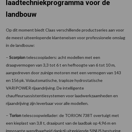
laadtechniekprogramma voor de
landbouw
Op dit moment biedt Claas verschillende productseries aan voor
de meest uiteenlopende klanteneisen voor professionele omslag
in de landbouw:
–
Scorpion
telescoopladers: acht modellen met een
draagvermogen van 3,3 tot 6 t en hefhoogte van 6 tot 10 m,
aangedreven door zuinige motoren met een vermogen van 143
en 156 pk. Volautomatische, traploze hydrostatische
VARIPOWER rijaandrijving. De intelligente
chauffeursassistentiesystemen voor laadwerkzaamheden en
rijaandrijving zijn leverbaar voor alle modellen.
–
Torion
telescoopwiellader: de TORION 738T overtuigt met
een kieplast van 3,8 t, draaipunt van de laadbak op 4,96 m en
imposante wendbaarheid dankzij uitgekiende SINUS besturing,