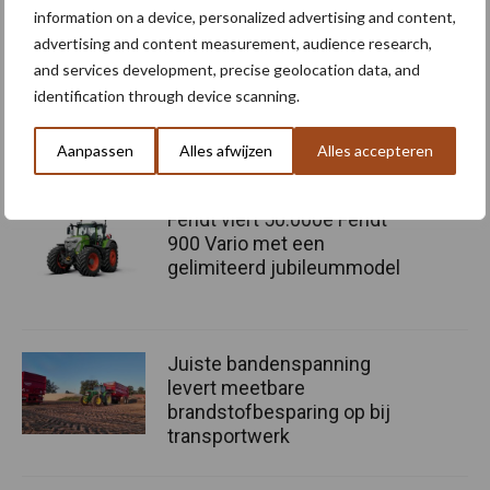
Aanbevolen voor jou! trekkers
information on a device, personalized advertising and content,
advertising and content measurement, audience research,
and services development, precise geolocation data, and
Claas komt met drie nieuwe
identification through device scanning.
Axion 8 Cmatic-modellen
tot 313 pk
Aanpassen
Alles afwijzen
Alles accepteren
Fendt viert 50.000e Fendt
900 Vario met een
gelimiteerd jubileummodel
Juiste bandenspanning
levert meetbare
brandstofbesparing op bij
transportwerk