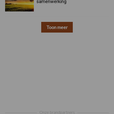
samenwerking
Toon meer
Footer
Onze brandpartners