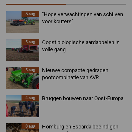
Sidebar
6 aug
"Hoge verwachtingen van schijven
voor kouters"
5 aug
Oogst biologische aardappelen in
volle gang
5 aug
Nieuwe compacte gedragen
pootcombinatie van AVR
4 aug
Bruggen bouwen naar Oost-Europa
3 aug
Homburg en Escarda beëindigen