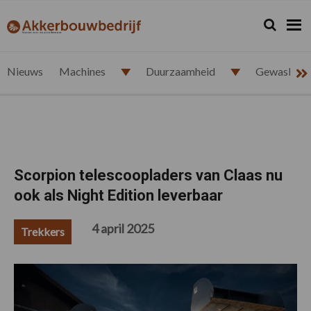
Spring
Door
Spring
Spring
naar
naar
naar
naar
Zoeken...
Zoek
akkerbouwbedrijf.nl
de
de
de
de
hoofdnavigatie
hoofd
eerste
voettekst
inhoud
sidebar
Nieuws
Machines
Duurzaamheid
Gewasbesc
Scorpion telescoopladers van Claas nu
ook als Night Edition leverbaar
4 april 2025
Trekkers