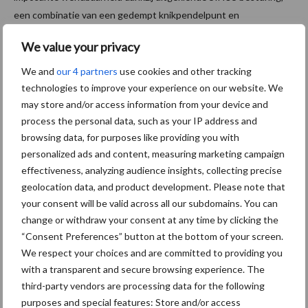
een combinatie van een gedempt knikpendelpunt en
meesturende achteras voor het uitvoeren van werkzaamheden in
We value your privacy
ruimtes met beperkte bewegingsvrijheid.
Chauffeursassistentiesystemen nemen veel werk uit handen bij
We and
our 4 partners
use cookies and other tracking
zich herhalende laadcycli. De topsnelheid van 40 km/h zorgt voor
technologies to improve your experience on our website. We
may store and/or access information from your device and
nog hogere productiviteit.
process the personal data, such as your IP address and
–
Torion
wielladers: vier series en elf modellen met een vermogen
browsing data, for purposes like providing you with
van 46 tot 252 pk met bedrijfsgewichten van 4,6 tot 20,3 t en
personalized ads and content, measuring marketing campaign
kieplast van 3 tot 12,7 t. Ultramoderne chauffeursassistentie
effectiveness, analyzing audience insights, collecting precise
met talrijke automatische functies is voor de middelgrote en
geolocation data, and product development. Please note that
your consent will be valid across all our subdomains. You can
grote series leverbaar. Efficiënte hydrostatische en variabele
change or withdraw your consent at any time by clicking the
rijaandrijvingen zorgen voor zuinig en milieuvriendelijk gebruik.
“Consent Preferences” button at the bottom of your screen.
Modellen zoals de Torion 1611P en Torion 1913 zijn voor
We respect your choices and are committed to providing you
dynamisch gebruik in silo’s uitgerust net Dynamic Power.
with a transparent and secure browsing experience. The
third-party vendors are processing data for the following
Bron en beeld:
Kamps de Wild
purposes and special features: Store and/or access