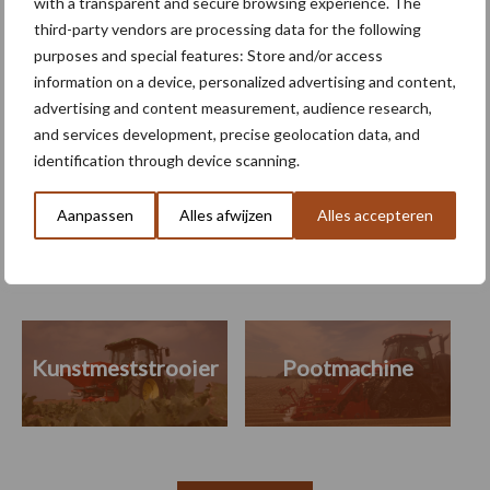
with a transparent and secure browsing experience. The
third-party vendors are processing data for the following
purposes and special features: Store and/or access
Juiste bandenspanning
information on a device, personalized advertising and content,
levert meetbare
advertising and content measurement, audience research,
brandstofbesparing op bij
and services development, precise geolocation data, and
transportwerk
identification through device scanning.
Aanpassen
Alles afwijzen
Alles accepteren
Machines
Duurzaamheid
Gewasbeschermin
Kunstmeststrooier
Pootmachine