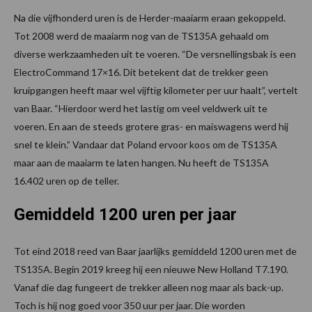
Na die vijfhonderd uren is de Herder-maaiarm eraan gekoppeld.
Tot 2008 werd de maaiarm nog van de TS135A gehaald om
diverse werkzaamheden uit te voeren. “De versnellingsbak is een
ElectroCommand 17×16. Dit betekent dat de trekker geen
kruipgangen heeft maar wel vijftig kilometer per uur haalt”, vertelt
van Baar. “Hierdoor werd het lastig om veel veldwerk uit te
voeren. En aan de steeds grotere gras- en maiswagens werd hij
snel te klein.” Vandaar dat Poland ervoor koos om de TS135A
maar aan de maaiarm te laten hangen. Nu heeft de TS135A
16.402 uren op de teller.
Gemiddeld 1200 uren per jaar
Tot eind 2018 reed van Baar jaarlijks gemiddeld 1200 uren met de
TS135A. Begin 2019 kreeg hij een nieuwe New Holland T7.190.
Vanaf die dag fungeert de trekker alleen nog maar als back-up.
Toch is hij nog goed voor 350 uur per jaar. Die worden