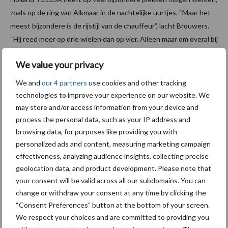
zoals op de ring van Alkmaar in de nachtelijke uurtjes. “Maar het
meest bijzondere is de rijstijl van de chauffeur”, lacht Brouwers.
“Hij reed meer op drie wielen dan op vier. Alleen maar om overal bij
te komen.”
We value your privacy
Tekst en beeld: Jens Kusters
We and
our 4 partners
use cookies and other tracking
Aanbevolen voor jou! trekkers
technologies to improve your experience on our website. We
may store and/or access information from your device and
process the personal data, such as your IP address and
Claas komt met drie nieuwe
browsing data, for purposes like providing you with
Axion 8 Cmatic-modellen
personalized ads and content, measuring marketing campaign
tot 313 pk
effectiveness, analyzing audience insights, collecting precise
geolocation data, and product development. Please note that
your consent will be valid across all our subdomains. You can
Fendt viert 50.000e Fendt
change or withdraw your consent at any time by clicking the
900 Vario met een
“Consent Preferences” button at the bottom of your screen.
gelimiteerd jubileummodel
We respect your choices and are committed to providing you