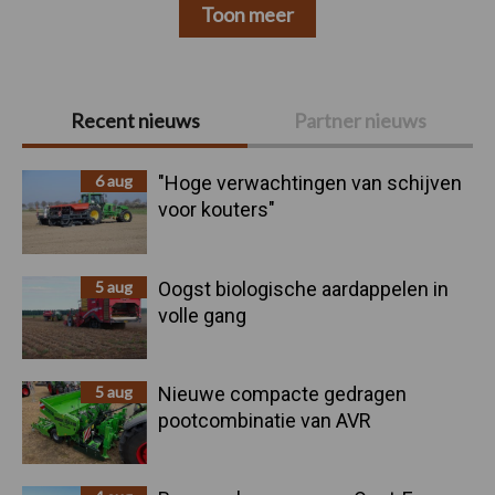
Toon meer
Primaire
Recent nieuws
Partner nieuws
Sidebar
6 aug
"Hoge verwachtingen van schijven
voor kouters"
5 aug
Oogst biologische aardappelen in
volle gang
5 aug
Nieuwe compacte gedragen
pootcombinatie van AVR