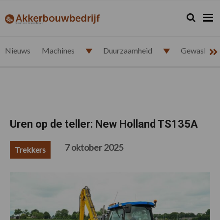
Spring
Door
Spring
Spring
naar
naar
naar
naar
Zoeken...
Zoek
akkerbouwbedrijf.nl
de
de
de
de
hoofdnavigatie
hoofd
eerste
voettekst
inhoud
sidebar
Nieuws
Machines
Duurzaamheid
Gewasbesc
Uren op de teller: New Holland TS135A
7 oktober 2025
Trekkers