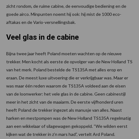
zicht rondom, de ruime cabine, de eenvoudige bediening en de
goede airco. Minpunten noemt hij ook: hij mist de 1000 eco-
aftakas en de Vario-versnellingsbak.
Veel glas in de cabine
Bijna twee jaar heeft Poland moeten wachten op de nieuwe
trekker. Men kocht als eerste de opvolger van de New Holland TS
van het merk. Poland bestelde de TS135A met alles erop en
eraan. De meest luxe uitvoering die er verkrijgbaar was. Maar er
was maar één reden waarom de TS135A voldeed aan de eisen
van de loonwerker: het vele glas in de cabine. Geen cabinestijl
meer in het zicht van de maaiarm. De eerste vijfhonderd uren
heeft Poland de trekker ingezet als manusje van alles. Naast
harken en mestpompen was de New Holland TS135A regelmatig
aan een wikkelaar of silagewagen gekoppeld. “We wilden eerst
kijken wat de trekker in z’n mars had”, vertelt Ard Poland.