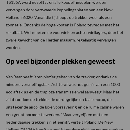
TS135A werd gesplitst en alle koppelingsdelen werden
vervangen door verzwaarde koppelingsplaten van een New
Holland T6020. Vanaf die tijd loopt de trekker weer als een
zonnetje. Ondanks de hoge kosten is Poland tevreden met het
resultaat. Wel moeten de voorwiel- en achterwiellagers, door het
zware gewicht van de Herder-maaiarm, regelmatig vervangen
worden.
Op veel bijzonder plekken geweest
Van Baar heeft jaren plezier gehad van de trekker, ondanks de
mindere versnellingsbak. Achteraf was het gemis van een 1000
eco aftak-as en de traploze transmissie wel aanwezig. Maar het
zicht rondom de trekker, de oerdegelijke en taaie motor, de
uitstekende airco, de luxe voorasvering en de ruime cabine waren
een genot om mee te werken. “Maar vergelijken met een
hedendaagse trekker is niet eerlijk”, vertelt Poland. De New
Holland TS135A heeft op veel bijzondere plekken mogen werken,