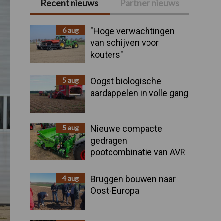
Recent nieuws
Partner nieuws
Primaire
Sidebar
6 aug
"Hoge verwachtingen
van schijven voor
kouters"
5 aug
Oogst biologische
aardappelen in volle gang
5 aug
Nieuwe compacte
gedragen
pootcombinatie van AVR
4 aug
Bruggen bouwen naar
Oost-Europa