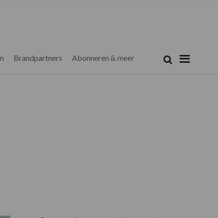
Zoeken...
Zoek
en
Brandpartners
Abonneren & meer