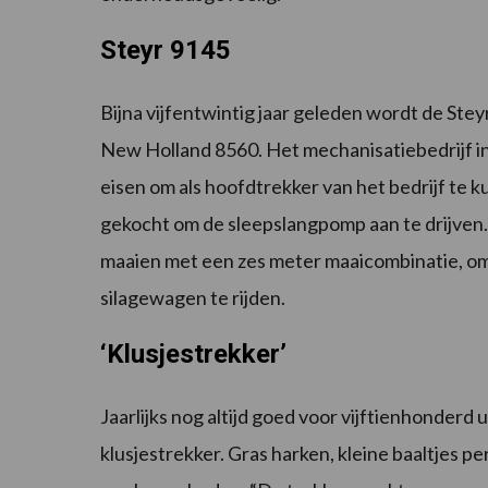
Steyr 9145
Bijna vijfentwintig jaar geleden wordt de Stey
New Holland 8560. Het mechanisatiebedrijf in
eisen om als hoofdtrekker van het bedrijf te 
gekocht om de sleepslangpomp aan te drijven.
maaien met een zes meter maaicombinatie, om 
silagewagen te rijden.
‘Klusjestrekker’
Jaarlijks nog altijd goed voor vijftienhonderd u
klusjestrekker. Gras harken, kleine baaltjes p