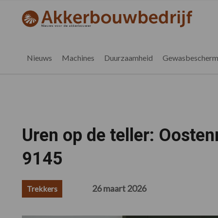
Spring
Door
Spring
Spring
naar
naar
naar
naar
akkerbouwbedrijf.nl
de
de
de
de
hoofdnavigatie
hoofd
eerste
voettekst
inhoud
sidebar
Nieuws
Machines
Duurzaamheid
Gewasbescherm
Uren op de teller: Oosten
9145
26 maart 2026
Trekkers