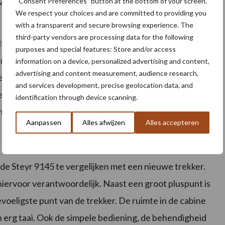
rvoor moet er wel tijdig gesmeerd worden. “Beter een
“Consent Preferences” button at the bottom of your screen.
We respect your choices and are committed to providing you
d Buma.
with a transparent and secure browsing experience. The
third-party vendors are processing data for the following
ltijd een vaste chauffeur op gereden, hierdoor is er
purposes and special features: Store and/or access
oud. Hij heeft er altijd goed voor gezorgd.” De
information on a device, personalized advertising and content,
advertising and content measurement, audience research,
dealers LMBW Witmarsum en Agro Service van de Wal.
and services development, precise geolocation data, and
jf. De lijntjes zijn hierdoor lekker kort. Over de
identification through device scanning.
t het om service”, vertelt Hendrik Buma.
Aanpassen
Alles afwijzen
Alles accepteren
 trekker
de Steyr 9145 te vergelijken met een nieuwe trekker.
iervoor verantwoordelijk. Naast een groot pluspunt is
oeligste punt van de trekker. De ruimte in de cabine
 erg taai. Ook de simpele bediening, de behendigheid