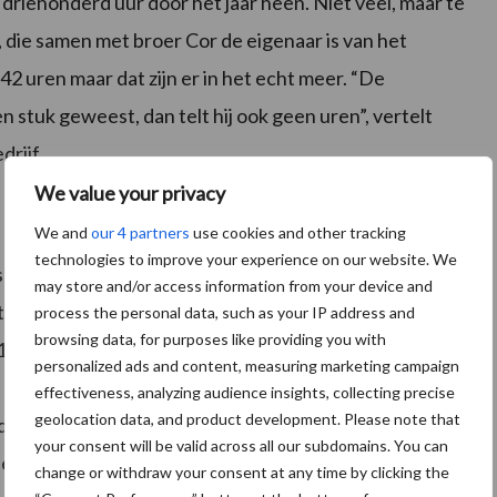
iehonderd uur door het jaar heen. Niet veel, maar te
 die samen met broer Cor de eigenaar is van het
942 uren maar dat zijn er in het echt meer. “De
n stuk geweest, dan telt hij ook geen uren”, vertelt
rijf.
We value your privacy
We and
our 4 partners
use cookies and other tracking
technologies to improve your experience on our website. We
 door de ondernemers zelf uitgevoerd. Alleen de
may store and/or access information from your device and
 te pas moet komen, worden door de dealer behandeld.
process the personal data, such as your IP address and
browsing data, for purposes like providing you with
9145 komen geen grote reparaties voor. Wel eens een
personalized ads and content, measuring marketing campaign
r gaat. Ook is er wel eens een sensor stuk gegaan, maar
effectiveness, analyzing audience insights, collecting precise
geolocation data, and product development. Please note that
erhoud is wel belangrijk bij dit soort trekkers”, zegt
your consent will be valid across all our subdomains. You can
erhoudsdeel is de onafhankelijk geveerde Carraro-
change or withdraw your consent at any time by clicking the