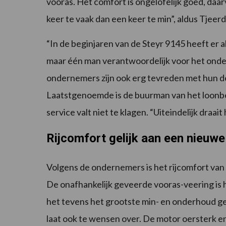
vooras. Het comfort is ongelofelijk goed, daa
keer te vaak dan een keer te min”, aldus Tjeer
“In de beginjaren van de Steyr 9145 heeft er a
maar één man verantwoordelijk voor het onderh
ondernemers zijn ook erg tevreden met hun 
Laatstgenoemde is de buurman van het loonbedri
service valt niet te klagen. “Uiteindelijk draai
Rijcomfort gelijk aan een nieuwe
Volgens de ondernemers is het rijcomfort van 
De onafhankelijk geveerde vooras-veering is h
het tevens het grootste min- en onderhoud gev
laat ook te wensen over. De motor oersterk en