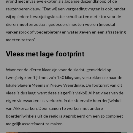
grond met invasieve exoten als Japanse duizendknoop of de
reuzenberenklauw. “Dat wij een vergoeding vragen is ook, omdat
wij op iedere bestrijdingslocatie schuilhutten met stro voor de
dieren moeten zetten, gedoseerd moeten voeren (meestal
varkensbrok of voederbieten) en water geven en een afrastering
moeten zetten.”
Vlees met lage footprint
Wanneer de dieren klaar zijn voor de slacht, gemiddeld op
tweejarige leeftijd met zo’n 150 kilogram, vertrekken ze naar de
lokale Slagerij Meems in Nieuw Weerdinge. De footprint van dit
vlees is dus laag, want deze slagerij is vlakbij. Al het vlees van de
eigen vleesvarkens is verkocht in de sfeervolle boerderijwinkel
van Akkervarken. Door samen te werken met andere
boerderijwinkels uit de regio is geprobeerd om een zo compleet
mogelijk assortiment te maken.