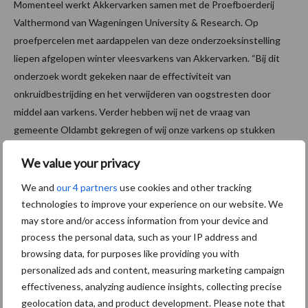
Momenteel werkt Akkervarken samen met de Proefboerderij
Valthermond van Wageningen University & Research. Op
proefpercelen met aardappelen van deze onderzoeksinstelling
liepen afgelopen winter vleesvarkens van Akkervarken. “Bij dit
onderzoek wordt gekeken naar de effectiviteit van
onkruidbestrijding en het verwijderen van oogstresten door
middel aan varkens. Verder hebben wij net de vraag van
gemeente Oldambt gekregen of wij onze varkens op stukken
grond met Japanse duizendknoop willen uitzetten, omdat de
We value your privacy
bestrijding daarvan door middel van elektrocuteren de afgelopen
vijf jaar mislukt is.”
We and
our 4 partners
use cookies and other tracking
technologies to improve your experience on our website. We
Tekst en beeld: Dick van Doorn
may store and/or access information from your device and
process the personal data, such as your IP address and
Aanbevolen voor jou! aaltjes
browsing data, for purposes like providing you with
personalized ads and content, measuring marketing campaign
Inudatie op dalgrond: is dat
effectiveness, analyzing audience insights, collecting precise
effectief?
geolocation data, and product development. Please note that