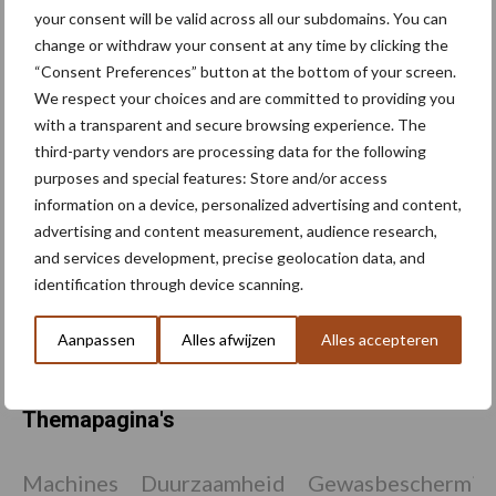
your consent will be valid across all our subdomains. You can
change or withdraw your consent at any time by clicking the
“Consent Preferences” button at the bottom of your screen.
We respect your choices and are committed to providing you
NVWA roept telers op om
with a transparent and secure browsing experience. The
scherp te blijven op
aardappelmoeheid
third-party vendors are processing data for the following
purposes and special features: Store and/or access
information on a device, personalized advertising and content,
advertising and content measurement, audience research,
AI-technologie versnelt
and services development, precise geolocation data, and
analyse van
identification through device scanning.
aardappelcystenaaltjes
Aanpassen
Alles afwijzen
Alles accepteren
Themapagina's
Machines
Duurzaamheid
Gewasbeschermin