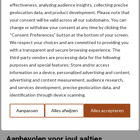
populaties. Dat leidt ertoe dat er vaak veel vragen zijn bij de
effectiveness, analyzing audience insights, collecting precise
telers als ze onverwacht hoge AM-besmettingen tegenkomen.
geolocation data, and product development. Please note that
Veel telers overleggen graag met een ervaren adviseur, zodat ze
your consent will be valid across all our subdomains. You can
de beste keuzes maken in hun AM-aanpak.
change or withdraw your consent at any time by clicking the
“Consent Preferences” button at the bottom of your screen.
Alle informatie over de ontwikkelingen van AM-populaties en
We respect your choices and are committed to providing you
AM-virulentie en de maatregelen (zoals rassenkeuze, organische
with a transparent and secure browsing experience. The
stof beheer, sturing op pH, groenbemesters, vanggewassen)
third-party vendors are processing data for the following
wordt gebruikt voor het trainen van telers om meer grip op hun
purposes and special features: Store and/or access
AM-problematiek te krijgen. In zomer 2023 is landelijk hard
information on a device, personalized advertising and content,
advertising and content measurement, audience research,
gewerkt aan een update van alle kennis over beheersing van
and services development, precise geolocation data, and
aardappelmoeheid in de akkerbouw. Dit heeft geleid tot een
identification through device scanning.
brochure over vooral de ontwikkeling van nieuwe virulente
populaties die op 21 november 2023 in een symposium in Nijkerk
Aanpassen
Alles afwijzen
Alles accepteren
wereldkundig is gemaakt.
Bron:
HLB
Aanbevolen voor jou! aaltjes