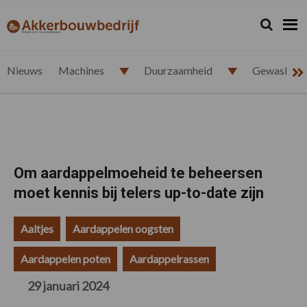
Spring
Door
Spring
Spring
naar
naar
naar
naar
Zoeken...
Zoek
akkerbouwbedrijf.nl
de
de
de
de
hoofdnavigatie
hoofd
eerste
voettekst
inhoud
sidebar
Nieuws
Machines
Duurzaamheid
Gewasbesc
Om aardappelmoeheid te beheersen
moet kennis bij telers up-to-date zijn
Aaltjes
Aardappelen oogsten
Aardappelen poten
Aardappelrassen
29 januari 2024