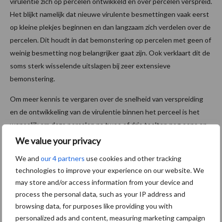
virulentie zich op percelen ontwikkeld en over percelen verspreid.
Het blijkt namelijk dat nieuwe virulente besmettingen vaak eerst
op kleine plekjes beginnen en dan langzaam zich verdelen over de
percelen. Dit houdt in dat bemonstering op percelen met geen of
weinig besmetting nog belangrijker gaat zijn. Ook verklaart dit de
soms sterk wisselende uitslagen bij zeer extensieve
bemonstering.
Om meer kennis te vergaren over de snelheid van verspreiding
en de ontwikkeling van de virulentie binnen het perceel is het
wenselijk om deze percelen na twee of drie teelten nog eens op
dezelfde manier te bemonsteren.
We value your privacy
We and
our 4 partners
use cookies and other tracking
Vervolg is noodzakelijk
technologies to improve your experience on our website. We
may store and/or access information from your device and
Vervolgonderzoek is de komende jaren van groot belang, omdat
process the personal data, such as your IP address and
de zetmeelaardappelteelt nog geen beschikking heeft over
browsing data, for purposes like providing you with
goede resistente rassen tegen alle opkomende virulente
personalized ads and content, measuring marketing campaign