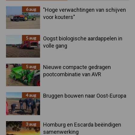
Sidebar
6 aug
"Hoge verwachtingen van schijven
voor kouters"
5 aug
Oogst biologische aardappelen in
volle gang
5 aug
Nieuwe compacte gedragen
pootcombinatie van AVR
4 aug
Bruggen bouwen naar Oost-Europa
3 aug
Homburg en Escarda beëindigen
samenwerking