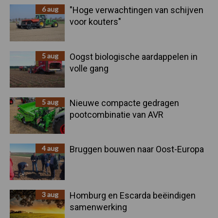
6 aug
"Hoge verwachtingen van schijven
voor kouters"
5 aug
Oogst biologische aardappelen in
volle gang
5 aug
Nieuwe compacte gedragen
pootcombinatie van AVR
4 aug
Bruggen bouwen naar Oost-Europa
3 aug
Homburg en Escarda beëindigen
samenwerking