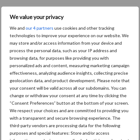
Bladluiswaarschuwingsdien
We value your privacy
st gestopt met tellen voor
dit seizoen
We and
our 4 partners
use cookies and other tracking
technologies to improve your experience on our website. We
may store and/or access information from your device and
process the personal data, such as your IP address and
Beheersing van bladluizen
browsing data, for purposes like providing you with
en vergelingsziekte in beeld
personalized ads and content, measuring marketing campaign
effectiveness, analyzing audience insights, collecting precise
geolocation data, and product development. Please note that
your consent will be valid across all our subdomains. You can
Luizen en graanhaantje in
change or withdraw your consent at any time by clicking the
zomergranen: controleer
“Consent Preferences” button at the bottom of your screen.
vooral het vlagblad
We respect your choices and are committed to providing you
with a transparent and secure browsing experience. The
third-party vendors are processing data for the following
purposes and special features: Store and/or access