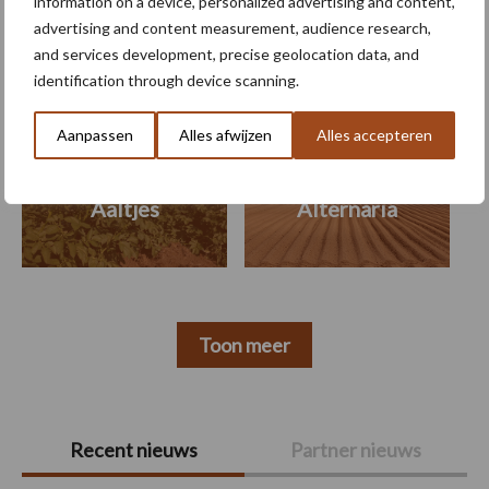
information on a device, personalized advertising and content,
Themapagina's
advertising and content measurement, audience research,
and services development, precise geolocation data, and
Machines
Duurzaamheid
Gewasbeschermin
identification through device scanning.
Aanpassen
Alles afwijzen
Alles accepteren
Aaltjes
Alternaria
Toon meer
Primaire
Recent nieuws
Partner nieuws
Sidebar