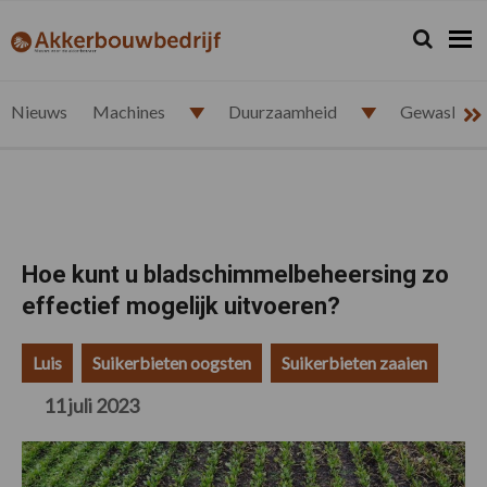
Spring
Door
Spring
Spring
naar
naar
naar
naar
Zoeken...
Zoek
akkerbouwbedrijf.nl
de
de
de
de
hoofdnavigatie
hoofd
eerste
voettekst
inhoud
sidebar
Nieuws
Machines
Duurzaamheid
Gewasbesc
Hoe kunt u bladschimmelbeheersing zo
effectief mogelijk uitvoeren?
Luis
Suikerbieten oogsten
Suikerbieten zaaien
11 juli 2023