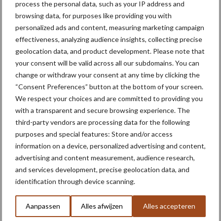
Toon meer
process the personal data, such as your IP address and
browsing data, for purposes like providing you with
personalized ads and content, measuring marketing campaign
effectiveness, analyzing audience insights, collecting precise
Primaire
Recent nieuws
Partner nieuws
geolocation data, and product development. Please note that
Sidebar
your consent will be valid across all our subdomains. You can
change or withdraw your consent at any time by clicking the
6 aug
"Hoge verwachtingen van schijven
“Consent Preferences” button at the bottom of your screen.
voor kouters"
We respect your choices and are committed to providing you
with a transparent and secure browsing experience. The
third-party vendors are processing data for the following
5 aug
Oogst biologische aardappelen in
purposes and special features: Store and/or access
volle gang
information on a device, personalized advertising and content,
advertising and content measurement, audience research,
and services development, precise geolocation data, and
5 aug
Nieuwe compacte gedragen
identification through device scanning.
pootcombinatie van AVR
Aanpassen
Alles afwijzen
Alles accepteren
4 aug
Bruggen bouwen naar Oost-Europa