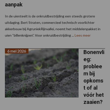
aanpak
In de uienteelt is de onkruidbestrijding een steeds grotere
uitdaging. Bert Straten, commercieel technisch voorlichter
akkerbouw bij AgruniekRijnvallei, noemt het middelenpakket in
uien “billenknijpen”. Voor onkruidbestrijding ...
Lees meer
6 mei 2026
Bonenvli
eg:
problee
m bij
opkoms
t of al
vóór het
zaaien?