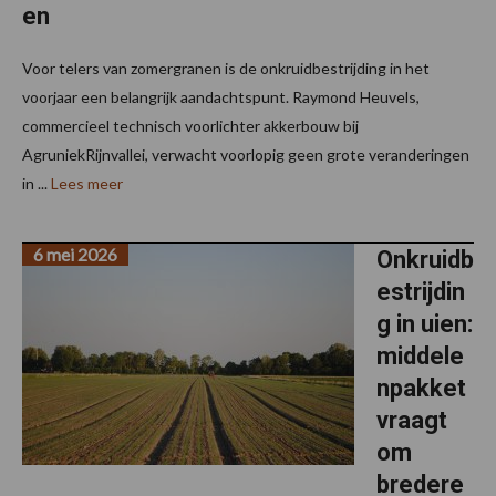
en
Voor telers van zomergranen is de onkruidbestrijding in het
voorjaar een belangrijk aandachtspunt. Raymond Heuvels,
commercieel technisch voorlichter akkerbouw bij
AgruniekRijnvallei, verwacht voorlopig geen grote veranderingen
in ...
Lees meer
6 mei 2026
Onkruidb
estrijdin
g in uien:
middele
npakket
vraagt
om
bredere