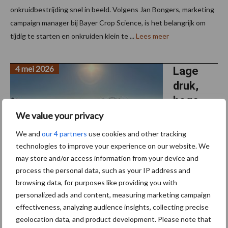
onkruidbestrijding snel in beeld. Volgens Jan Bongers, marketing
campaign manager bij Bayer Crop Science, is het belangrijk om
tijdig te starten en onkruiden klein te ...
Lees meer
4 mei 2026
Lage
druk,
hoge
capacite
We value your privacy
it:
We and
our 4 partners
use cookies and other tracking
beregen
technologies to improve your experience on our website. We
ingsboo
may store and/or access information from your device and
process the personal data, such as your IP address and
m
browsing data, for purposes like providing you with
alternatief voor kanon
personalized ads and content, measuring marketing campaign
effectiveness, analyzing audience insights, collecting precise
Wasse Mechanisatie heeft een zelfrijdende Fasterholt FM 125-
geolocation data, and product development. Please note that
1000 H afgeleverd met een hydraulisch uitklapbare