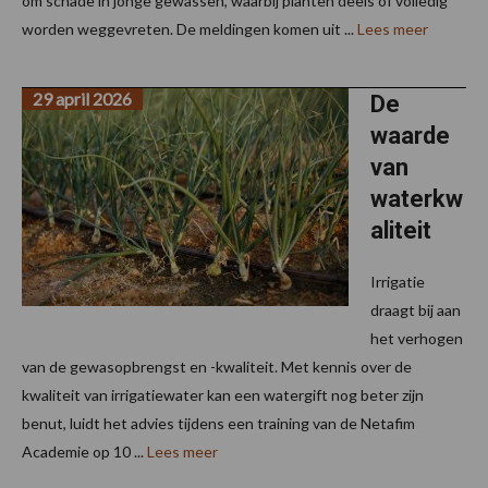
om schade in jonge gewassen, waarbij planten deels of volledig
worden weggevreten. De meldingen komen uit ...
Lees meer
29 april 2026
De
waarde
van
waterkw
aliteit
Irrigatie
draagt bij aan
het verhogen
van de gewasopbrengst en -kwaliteit. Met kennis over de
kwaliteit van irrigatiewater kan een watergift nog beter zijn
benut, luidt het advies tijdens een training van de Netafim
Academie op 10 ...
Lees meer