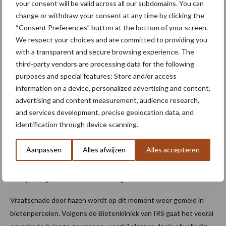
your consent will be valid across all our subdomains. You can
beregeningsboom. Volgens het bedrijf is het de eerste keer dat
change or withdraw your consent at any time by clicking the
het een Fasterholt-zelfrijdende regenhaspel in deze ...
Lees meer
“Consent Preferences” button at the bottom of your screen.
We respect your choices and are committed to providing you
with a transparent and secure browsing experience. The
1 mei 2026
Hazenvr
third-party vendors are processing data for the following
aat in
purposes and special features: Store and/or access
bieten
information on a device, personalized advertising and content,
advertising and content measurement, audience research,
weer
and services development, precise geolocation data, and
zichtbaa
identification through device scanning.
r:
schade
Aanpassen
Alles afwijzen
Alles accepteren
melden
helpt bij inzicht en aanpak
Vraatschade door hazen wordt op dit moment weer gemeld in
bietenpercelen. Volgens de Bietenkliniek van IRS gaat het vooral