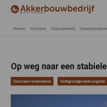
Spring
Door
Spring
Spring
naar
naar
naar
naar
akkerbouwbedrijf.nl
de
de
de
de
hoofdnavigatie
hoofd
eerste
voettekst
inhoud
sidebar
Nieuws
Machines
Duurzaamheid
Gewasbescherm
Op weg naar een stabiele
Duurzaam ondernemen
Vollegrondgroente oogsten