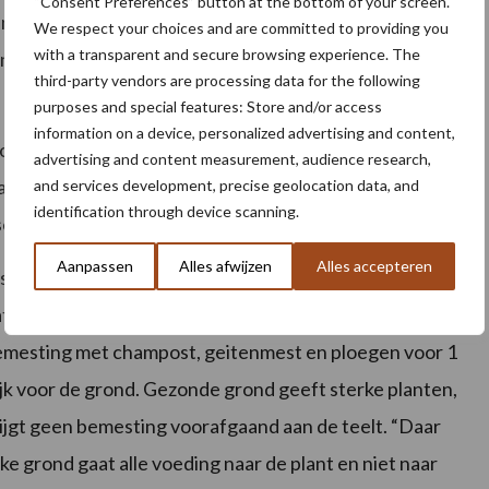
“Consent Preferences” button at the bottom of your screen.
nds drie jaar is daar de zomerveldboon bijgekomen.
We respect your choices and are committed to providing you
with a transparent and secure browsing experience. The
nterboon trekt als eerste bestuivers aan, als het
third-party vendors are processing data for the following
er vlak achteraan en profiteert daar dus van.”
purposes and special features: Store and/or access
information on a device, personalized advertising and content,
 voorjaar. “We hebben de zomerveldboon eigenlijk pas
advertising and content measurement, audience research,
l in bloei.” Ook de bestuivers zijn dit jaar laat door de
and services development, precise geolocation data, and
identification through device scanning.
sen het gewas.
Aanpassen
Alles afwijzen
Alles accepteren
astingen met de chocoladevlekkenziekte. “Wij zijn
 laten het zo lang mogelijk gaan, de plant moet het eerst
 bemesting met champost, geitenmest en ploegen voor 1
k voor de grond. Gezonde grond geeft sterke planten,
jgt geen bemesting voorafgaand aan de teelt. “Daar
ijke grond gaat alle voeding naar de plant en niet naar