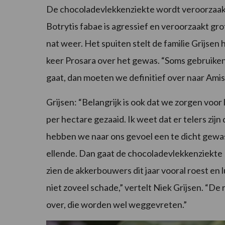
De chocoladevlekkenziekte wordt veroorzaakt
Botrytis fabae is agressief en veroorzaakt gro
nat weer. Het spuiten stelt de familie Grijsen h
keer Prosara over het gewas. “Soms gebruiken
gaat, dan moeten we definitief over naar Amist
Grijsen: “Belangrijk is ook dat we zorgen voor
per hectare gezaaid. Ik weet dat er telers zi
hebben we naar ons gevoel een te dicht gewas. 
ellende. Dan gaat de chocoladevlekkenziekte 
zien de akkerbouwers dit jaar vooral roest en 
niet zoveel schade,” vertelt Niek Grijsen. “De
over, die worden wel weggevreten.”