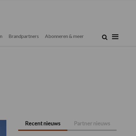
Zoeken...
Zoek
en
Brandpartners
Abonneren & meer
Recent nieuws
Partner nieuws
Primaire