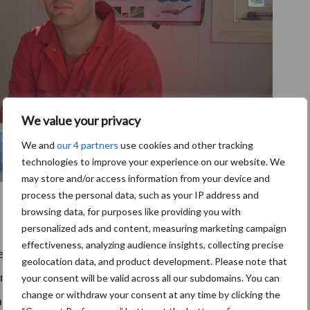
We value your privacy
We and
our 4 partners
use cookies and other tracking
technologies to improve your experience on our website. We
may store and/or access information from your device and
process the personal data, such as your IP address and
browsing data, for purposes like providing you with
personalized ads and content, measuring marketing campaign
effectiveness, analyzing audience insights, collecting precise
en zoon. Op bijna honderd hectare in Zeewolde telen
geolocation data, and product development. Please note that
naast verhuren zij ieder jaar land voor de
your consent will be valid across all our subdomains. You can
change or withdraw your consent at any time by clicking the
deelt de plek in de vruchtwisseling met de tarwe.