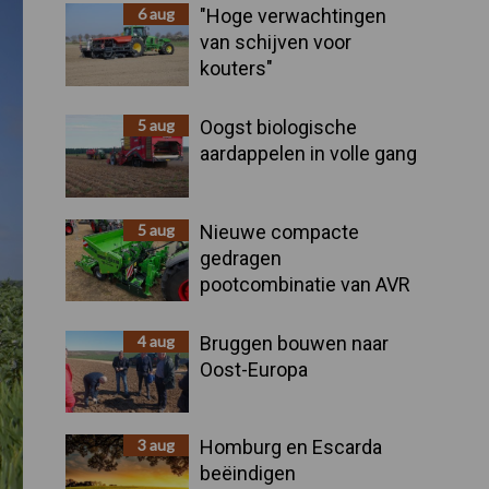
Sidebar
6 aug
"Hoge verwachtingen
van schijven voor
kouters"
5 aug
Oogst biologische
aardappelen in volle gang
5 aug
Nieuwe compacte
gedragen
pootcombinatie van AVR
4 aug
Bruggen bouwen naar
Oost-Europa
3 aug
Homburg en Escarda
beëindigen