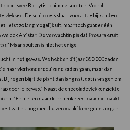
 door twee Botrytis schimmelsoorten. Vooral
te vlekken. De schimmels slaan vooral toe bij koud en
et liefst zo lang mogelijk uit, maar toch gaat er één
 we ook Amistar. De verwachting is dat Prosara eruit
ar.” Maar spuiten is niet het enige.
 lucht in het gewas. We hebben dit jaar 350.000 zaden
jn die naar vierhonderdduizend zaden gaan, maar dan
Bij regen blijft de plant dan lang nat, dat is vragen om
rap door je gewas.” Naast de chocoladevlekkenziekte
luizen. “En hier en daar de bonenkever, maar die maakt
 roest valt nu nog mee. Luizen maak ik me geen zorgen