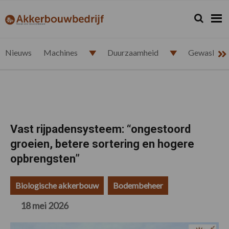
Spring
Door
Spring
Spring
naar
naar
naar
naar
Zoeken...
Zoek
akkerbouwbedrijf.nl
de
de
de
de
hoofdnavigatie
hoofd
eerste
voettekst
inhoud
sidebar
Nieuws
Machines
Duurzaamheid
Gewasbesc
Vast rijpadensysteem: “ongestoord
groeien, betere sortering en hogere
opbrengsten”
Biologische akkerbouw
Bodembeheer
18 mei 2026