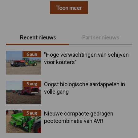
Toon meer
Primaire
Recent nieuws
Partner nieuws
Sidebar
6 aug
"Hoge verwachtingen van schijven
voor kouters"
5 aug
Oogst biologische aardappelen in
volle gang
5 aug
Nieuwe compacte gedragen
pootcombinatie van AVR