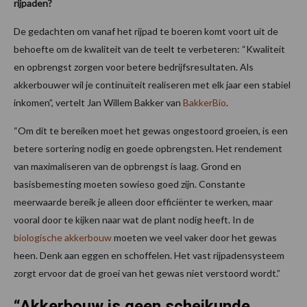
rijpaden?
De gedachten om vanaf het rijpad te boeren komt voort uit de
behoefte om de kwaliteit van de teelt te verbeteren: “Kwaliteit
en opbrengst zorgen voor betere bedrijfsresultaten. Als
akkerbouwer wil je continuïteit realiseren met elk jaar een stabiel
inkomen”, vertelt Jan Willem Bakker van
BakkerBio
.
“Om dit te bereiken moet het gewas ongestoord groeien, is een
betere sortering nodig en goede opbrengsten. Het rendement
van maximaliseren van de opbrengst is laag. Grond en
basisbemesting moeten sowieso goed zijn. Constante
meerwaarde bereik je alleen door efficiënter te werken, maar
vooral door te kijken naar wat de plant nodig heeft. In de
biologische akkerbouw
moeten we veel vaker door het gewas
heen. Denk aan eggen en schoffelen. Het vast rijpadensysteem
zorgt ervoor dat de groei van het gewas niet verstoord wordt.”
“Akkerbouw is geen scheikunde,