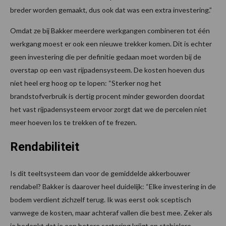
breder worden gemaakt, dus ook dat was een extra investering.”
Omdat ze bij Bakker meerdere werkgangen combineren tot één
werkgang moest er ook een nieuwe trekker komen. Dit is echter
geen investering die per definitie gedaan moet worden bij de
overstap op een vast rijpadensysteem. De kosten hoeven dus
niet heel erg hoog op te lopen: “Sterker nog het
brandstofverbruik is dertig procent minder geworden doordat
het vast rijpadensysteem ervoor zorgt dat we de percelen niet
meer hoeven los te trekken of te frezen.
Rendabiliteit
Is dit teeltsysteem dan voor de gemiddelde akkerbouwer
rendabel? Bakker is daarover heel duidelijk: “Elke investering in de
bodem verdient zichzelf terug. Ik was eerst ook sceptisch
vanwege de kosten, maar achteraf vallen die best mee. Zeker als
je bedenkt dat je een betere sortering krijgt en stabielere