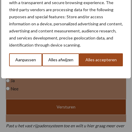
with a transparent and secure browsing experience. The
third-party vendors are processing data for the following
purposes and special features: Store and/or access
Past u een vast rijpadensysteem
information on a device, personalized advertising and content,
advertising and content measurement, audience research,
toe?
and services development, precise geolocation data, and
identification through device scanning.
Hoe kijkt u in 2026 naar de toepassing van een vast
rijpadensysteem?
Aanpassen
Alles afwijzen
Alles accepteren
Past u een vast rijpadensysteem toe?
(Vereist)
Ja
Nee
Past u het vast rijpadensysteem toe en wilt u hier graag meer over