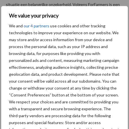
situatie een belangrijke onzekerheid. Volgens ForFarmers is een
oplossing voor de spanningen tussen Iran, de Verenigde Staten
We value your privacy
en Israël nog niet in zicht. De aanhoudende onzekerheid rond de
We and
our 4 partners
use cookies and other tracking
Straat van Hormuz houdt de aandacht van handelaren vast.
technologies to improve your experience on our website. We
Ook AgruniekRijnvallei noemt de situatie in het Midden-Oosten
may store and/or access information from your device and
als een factor die zowel prijsverhogend als prijsverlagend kan
process the personal data, such as your IP address and
browsing data, for purposes like providing you with
uitpakken. Eventuele verstoringen van handelsroutes kunnen
personalized ads and content, measuring marketing campaign
leiden tot hogere logistieke kosten, terwijl de impact op vraag en
effectiveness, analyzing audience insights, collecting precise
aanbod moeilijk voorspelbaar blijft. Daarmee blijft de geopolitiek,
geolocation data, and product development. Please note that
naast de oogstontwikkelingen in Noord- en Zuid-Amerika, een
your consent will be valid across all our subdomains. You can
van de belangrijkste factoren voor de grondstoffenmarkten in de
change or withdraw your consent at any time by clicking the
komende periode.
“Consent Preferences” button at the bottom of your screen.
We respect your choices and are committed to providing you
Samenstelling: Esmee Groot Roessink
with a transparent and secure browsing experience. The
Aanbevolen voor jou!
third-party vendors are processing data for the following
grondstoffenmarkt
purposes and special features: Store and/or access