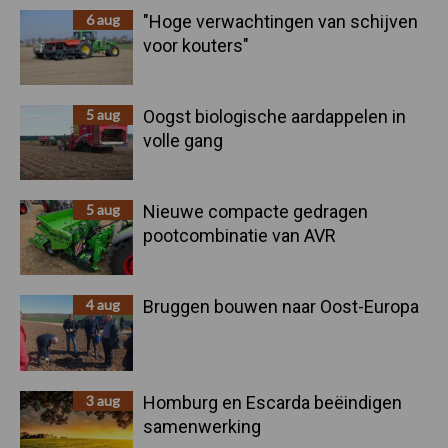
6 aug
"Hoge verwachtingen van schijven
voor kouters"
5 aug
Oogst biologische aardappelen in
volle gang
5 aug
Nieuwe compacte gedragen
pootcombinatie van AVR
4 aug
Bruggen bouwen naar Oost-Europa
3 aug
Homburg en Escarda beëindigen
samenwerking