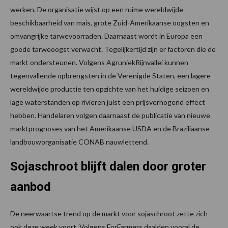
werken. De organisatie wijst op een ruime wereldwijde
beschikbaarheid van mais, grote Zuid-Amerikaanse oogsten en
omvangrijke tarwevoorraden. Daarnaast wordt in Europa een
goede tarweoogst verwacht. Tegelijkertijd zijn er factoren die de
markt ondersteunen. Volgens AgruniekRijnvallei kunnen
tegenvallende opbrengsten in de Verenigde Staten, een lagere
wereldwijde productie ten opzichte van het huidige seizoen en
lage waterstanden op rivieren juist een prijsverhogend effect
hebben. Handelaren volgen daarnaast de publicatie van nieuwe
marktprognoses van het Amerikaanse USDA en de Braziliaanse
landbouworganisatie CONAB nauwlettend.
Sojaschroot blijft dalen door groter
aanbod
De neerwaartse trend op de markt voor sojaschroot zette zich
ook deze week voort. Volgens ForFarmers daalden vooral de