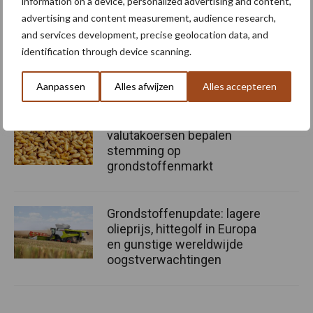
information on a device, personalized advertising and content,
advertising and content measurement, audience research,
Onzekerheid over oogsten
and services development, precise geolocation data, and
bepaalt koers
identification through device scanning.
grondstoffenmarkt
Aanpassen
Alles afwijzen
Alles accepteren
Droogte, oogst en
valutakoersen bepalen
stemming op
grondstoffenmarkt
Grondstoffenupdate: lagere
olieprijs, hittegolf in Europa
en gunstige wereldwijde
oogstverwachtingen