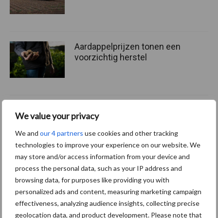
Aardappelprijzen tonen een
voorzichtig herstel
NEPG-areaal
We value your privacy
consumptieaardappelen
daalt met 11 procent
We and
our 4 partners
use cookies and other tracking
technologies to improve your experience on our website. We
may store and/or access information from your device and
process the personal data, such as your IP address and
browsing data, for purposes like providing you with
Themapagina's
personalized ads and content, measuring marketing campaign
effectiveness, analyzing audience insights, collecting precise
Machines
Duurzaamheid
Gewasbeschermin
geolocation data, and product development. Please note that