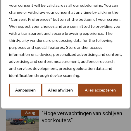
your consent will be valid across all our subdomains. You can
change or withdraw your consent at any time by clicking the
“Consent Preferences” button at the bottom of your screen.
We respect your choices and are committed to providing you
Aardappelrassen
Aardappelprijs
with a transparent and secure browsing experience. The
third-party vendors are processing data for the following
purposes and special features: Store and/or access
information on a device, personalized advertising and content,
advertising and content measurement, audience research,
Toon meer
and services development, precise geolocation data, and
identification through device scanning.
Aanpassen
Alles afwijzen
Alles accepteren
Primaire
Recent nieuws
Partner nieuws
Sidebar
6 aug
"Hoge verwachtingen van schijven
voor kouters"