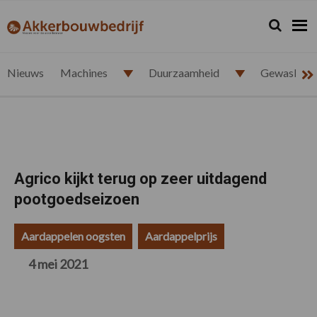
Spring
Door
Spring
Spring
naar
naar
naar
naar
Zoeken...
Zoek
akkerbouwbedrijf.nl
de
de
de
de
hoofdnavigatie
hoofd
eerste
voettekst
inhoud
sidebar
Nieuws
Machines
Duurzaamheid
Gewasbesc
Agrico kijkt terug op zeer uitdagend
pootgoedseizoen
Aardappelen oogsten
Aardappelprijs
4 mei 2021