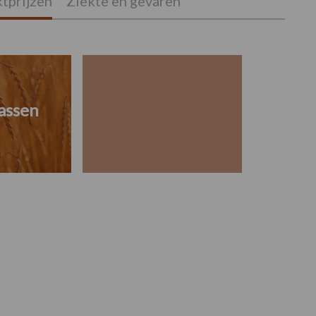
tprijzen
Ziekte en gevaren
assen