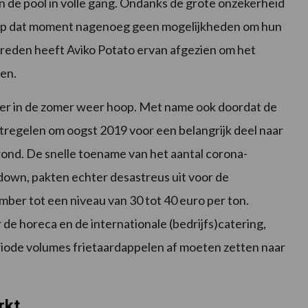
n de pool in volle gang. Ondanks de grote onzekerheid
s op dat moment nagenoeg geen mogelijkheden om hun
 reden heeft Aviko Potato ervan afgezien om het
en.
er in de zomer weer hoop. Met name ook doordat de
tregelen om oogst 2019 voor een belangrijk deel naar
rond. De snelle toename van het aantal corona-
own, pakten echter desastreus uit voor de
ber tot een niveau van 30 tot 40 euro per ton.
de horeca en de internationale (bedrijfs)catering,
iode volumes frietaardappelen af moeten zetten naar
rkt