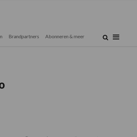
Zoeken...
Zoek
en
Brandpartners
Abonneren & meer
o