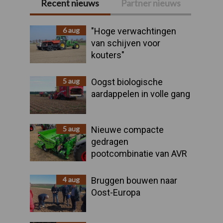
Recent nieuws
Partner nieuws
Primaire
Sidebar
6 aug
"Hoge verwachtingen
van schijven voor
kouters"
5 aug
Oogst biologische
aardappelen in volle gang
5 aug
Nieuwe compacte
gedragen
pootcombinatie van AVR
4 aug
Bruggen bouwen naar
Oost-Europa