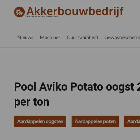
Spring
Door
Spring
Spring
naar
naar
naar
naar
akkerbouwbedrijf.nl
de
de
de
de
hoofdnavigatie
hoofd
eerste
voettekst
inhoud
sidebar
Nieuws
Machines
Duurzaamheid
Gewasbescherm
Pool Aviko Potato oogst 
per ton
Aardappelen oogsten
Aardappelen poten
Aarda