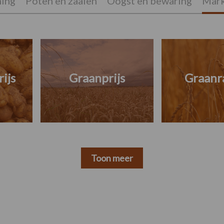
ing
Poten en zaaien
Oogst en bewaring
Mark
ijs
Graanprijs
Graanr
Toon meer