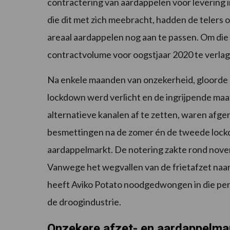
contractering van aardappelen voor levering i
die dit met zich meebracht, hadden de teler
areaal aardappelen nog aan te passen. Om die
contractvolume voor oogstjaar 2020 te verlag
Na enkele maanden van onzekerheid, gloorde 
lockdown werd verlicht en de ingrijpende maa
alternatieve kanalen af te zetten, waren afge
besmettingen na de zomer én de tweede lockd
aardappelmarkt. De notering zakte rond novem
Vanwege het wegvallen van de frietafzet naar 
heeft Aviko Potato noodgedwongen in die per
de droogindustrie.
Onzekere afzet- en aardappelma