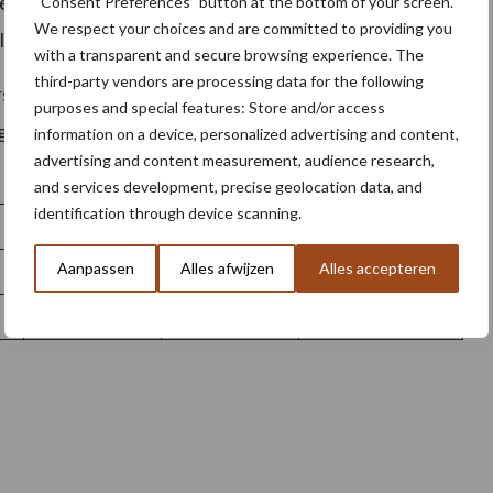
vering week 13)
“Consent Preferences” button at the bottom of your screen.
We respect your choices and are committed to providing you
(levering week 13)
with a transparent and secure browsing experience. The
third-party vendors are processing data for the following
chillen tussen partijen en rassen. Om die reden is
purposes and special features: Store and/or access
rgevoerd. De betaalde bewaarvergoeding van af land
information on a device, personalized advertising and content,
advertising and content measurement, audience research,
and services development, precise geolocation data, and
identification through device scanning.
Week
13
Week 28
Aanpassen
Alles afwijzen
Alles accepteren
€ 88,75
€ 109,21
Alle rassen
€ 70,02
€ 90,48
Alle rassen