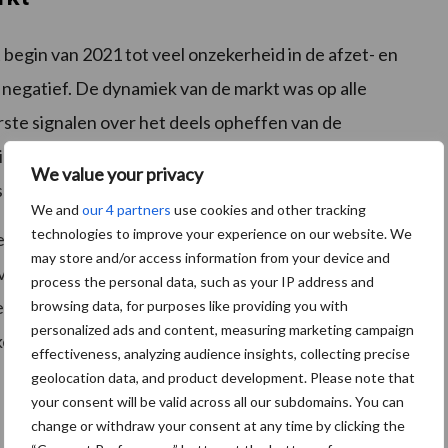
egin van 2021 tot veel onzekerheid in de afzet- en
negatief. De dynamiek van de markt was op alle
ste signalen over het deels opheffen van de
n het voorjaar toch voorzichtig in beweging en steeg
We value your privacy
s vanwege de onvoorspelbaarheid van de afzetmarkt.
We and
our 4 partners
use cookies and other tracking
technologies to improve your experience on our website. We
die onzekerheid voor een stabiele verkoopstrategie.
may store and/or access information from your device and
van 70,- en 89,- euro per ton die, gelet op de
process the personal data, such as your IP address and
lgapom notering van gemiddeld 56,- euro per ton,
browsing data, for purposes like providing you with
personalized ads and content, measuring marketing campaign
nd fors onder kostprijsniveau ligt.
effectiveness, analyzing audience insights, collecting precise
geolocation data, and product development. Please note that
your consent will be valid across all our subdomains. You can
change or withdraw your consent at any time by clicking the