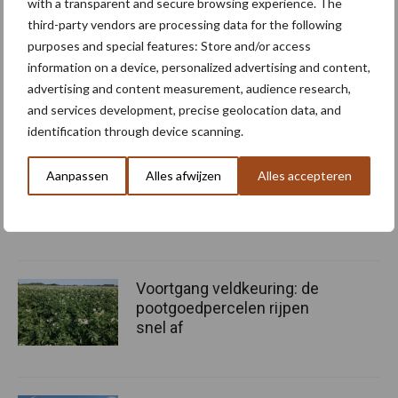
with a transparent and secure browsing experience. The
besluit Hans.
third-party vendors are processing data for the following
purposes and special features: Store and/or access
Bron en beeld:
HZPC
information on a device, personalized advertising and content,
advertising and content measurement, audience research,
Aanbevolen voor jou!
and services development, precise geolocation data, and
aardappelrassen
identification through device scanning.
Oogst biologische
Aanpassen
Alles afwijzen
Alles accepteren
aardappelen in volle gang
Voortgang veldkeuring: de
pootgoedpercelen rijpen
snel af