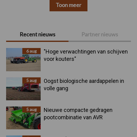
Toon meer
Primaire
Recent nieuws
Partner nieuws
Sidebar
6 aug
"Hoge verwachtingen van schijven
voor kouters"
5 aug
Oogst biologische aardappelen in
volle gang
5 aug
Nieuwe compacte gedragen
pootcombinatie van AVR