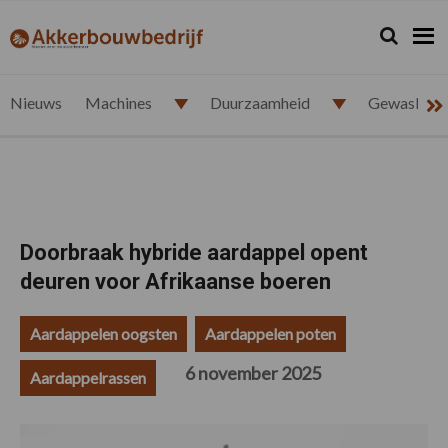
Spring
Door
Spring
Spring
naar
naar
naar
naar
Zoeken...
Zoek
akkerbouwbedrijf.nl
de
de
de
de
hoofdnavigatie
hoofd
eerste
voettekst
inhoud
sidebar
Nieuws
Machines
Duurzaamheid
Gewasbesc
Doorbraak hybride aardappel opent
deuren voor Afrikaanse boeren
Aardappelen oogsten
Aardappelen poten
6 november 2025
Aardappelrassen