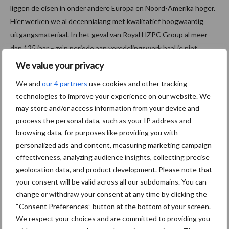
liggen de eisen in onder andere Europa en Noord-Amerika hoger.
Hier werken we al decennialang met kwalitatief hoogwaardig
uitgangsmateriaal. In het geval van Royal HZPC Group al meer
dan 125 jaar – zo’n periode aan veredelingswerk haal je niet
zomaar in.
We value your privacy
In Kenia maken we nu het verschil, juist omdat daar de toegang
We and
our 4 partners
use cookies and other tracking
tot goed uitgangsmateriaal beperkt is. Maar dat hybride
technologies to improve your experience on our website. We
may store and/or access information from your device and
aardappelen uiteindelijk ook in Europa een rol gaan spelen, is
process the personal data, such as your IP address and
logisch.”
browsing data, for purposes like providing you with
Verschil in voedselzekerheid
personalized ads and content, measuring marketing campaign
effectiveness, analyzing audience insights, collecting precise
geolocation data, and product development. Please note that
“Al met al belooft hybride veredeling de aardappelteelt een
your consent will be valid across all our subdomains. You can
mooie toekomst. Vooral omdat het mogelijkheden biedt om in
change or withdraw your consent at any time by clicking the
geselecteerde gebieden schoon en sterk uitgangsmateriaal
“Consent Preferences” button at the bottom of your screen.
beschikbaar te stellen aan kleinschalige telers. Dat kan het
We respect your choices and are committed to providing you
verschil maken in voedselzekerheid. En dat is onze drijfveer”,