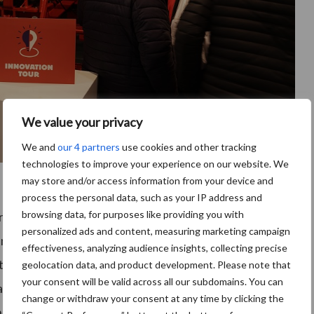
We value your privacy
We and
our 4 partners
use cookies and other tracking
technologies to improve your experience on our website. We
may store and/or access information from your device and
process the personal data, such as your IP address and
browsing data, for purposes like providing you with
spreid over de drie dagen. Minder bezoekers dan de
personalized ads and content, measuring marketing campaign
 maatregelen, quarantaines en moeilijk internationaal
effectiveness, analyzing audience insights, collecting precise
ationale aanwezigheid; er waren minder bezoekers uit
geolocation data, and product development. Please note that
your consent will be valid across all our subdomains. You can
a. Frankrijk was deze keer evenveel vertegenwoordigd
change or withdraw your consent at any time by clicking the
n de strengere covidmaatregelen die gelden in elk land.