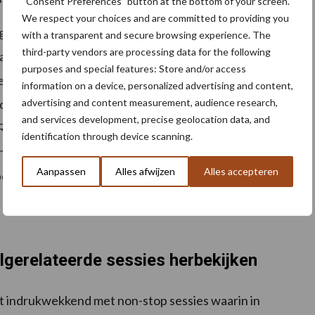
“Consent Preferences” button at the bottom of your screen.
We respect your choices and are committed to providing you
k gerichte vakmensen die naar INTERPOM waren
with a transparent and secure browsing experience. The
third-party vendors are processing data for the following
lannen en de wil om zich te informeren over de laatste
purposes and special features: Store and/or access
 Dit is ook in de eerste plaats de doelstelling van een
information on a device, personalized advertising and content,
itale covid-tijdperk is het belang van fysiek contact
advertising and content measurement, audience research,
and services development, precise geolocation data, and
OM was een blij terugzien met alle spelers uit de
identification through device scanning.
 zich bewust van het belang van de
Aanpassen
Alles afwijzen
Alles accepteren
pectvol nageleefd. De organisatie van INTERPOM wil
s goed heeft opgevolgd en zo mee heeft gezorgd voor
gerelateerde sessies herbekijken
t indrukwekkend met non-stop sessies waarin in