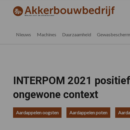
Spring
Door
Spring
Spring
naar
naar
naar
naar
akkerbouwbedrijf.nl
de
de
de
de
hoofdnavigatie
hoofd
eerste
voettekst
inhoud
sidebar
Nieuws
Machines
Duurzaamheid
Gewasbescherm
INTERPOM 2021 positief
ongewone context
Aardappelen oogsten
Aardappelen poten
Aarda