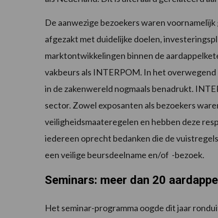
De aanwezige bezoekers waren voornamelij
afgezakt met duidelijke doelen, investeringsp
marktontwikkelingen binnen de aardappelketen.
vakbeurs als INTERPOM. In het overwegend dig
in de zakenwereld nogmaals benadrukt. INTERP
sector. Zowel exposanten als bezoekers waren
veiligheidsmaateregelen en hebben deze res
iedereen oprecht bedanken die de vuistregel
een veilige beursdeelname en/of -bezoek.
Seminars: meer dan 20 aardappel
Het seminar-programma oogde dit jaar rondui