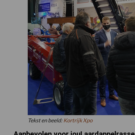
Tekst en beeld:
Kortrijk Xpo
Aanbevolen voor jou! aardappelrasse