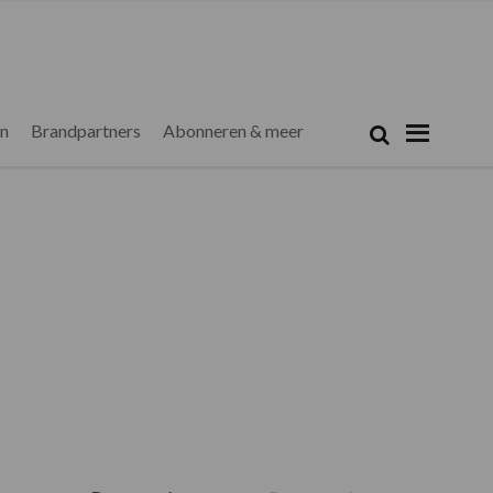
Zoeken...
Zoek
en
Brandpartners
Abonneren & meer