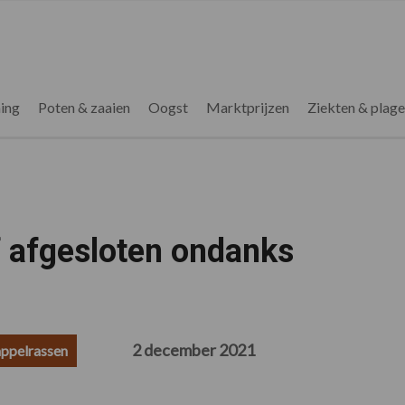
ing
Poten & zaaien
Oogst
Marktprijzen
Ziekten & plag
 afgesloten ondanks
2 december 2021
ppelrassen