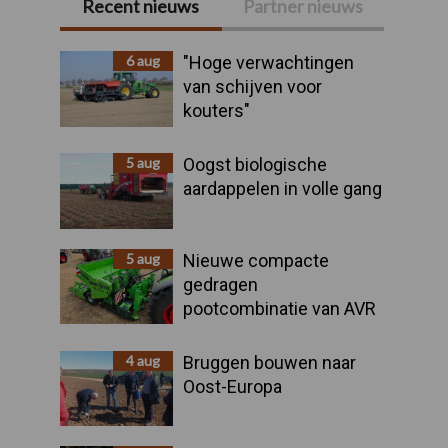
Recent nieuws
Partner nieuws
Primaire
Sidebar
6 aug
"Hoge verwachtingen
van schijven voor
kouters"
5 aug
Oogst biologische
aardappelen in volle gang
5 aug
Nieuwe compacte
gedragen
pootcombinatie van AVR
4 aug
Bruggen bouwen naar
Oost-Europa