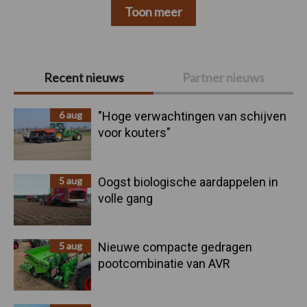
Toon meer
Primaire
Recent nieuws
Partner nieuws
Sidebar
6 aug
"Hoge verwachtingen van schijven
voor kouters"
5 aug
Oogst biologische aardappelen in
volle gang
5 aug
Nieuwe compacte gedragen
pootcombinatie van AVR