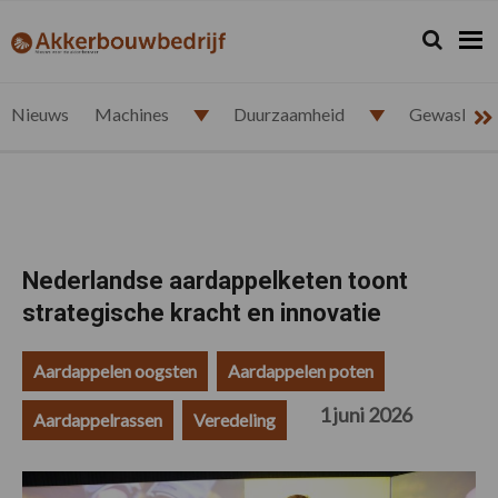
Spring
Door
Spring
Spring
naar
naar
naar
naar
Zoeken...
Zoek
akkerbouwbedrijf.nl
de
de
de
de
hoofdnavigatie
hoofd
eerste
voettekst
inhoud
sidebar
Nieuws
Machines
Duurzaamheid
Gewasbesc
Nederlandse aardappelketen toont
strategische kracht en innovatie
Aardappelen oogsten
Aardappelen poten
1 juni 2026
Aardappelrassen
Veredeling