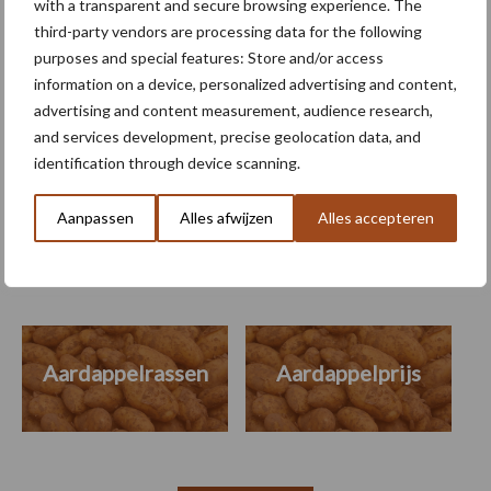
with a transparent and secure browsing experience. The
PotatoEurope 2026 toont
third-party vendors are processing data for the following
opmars van robotica en AI in
aardappelteelt
purposes and special features: Store and/or access
information on a device, personalized advertising and content,
advertising and content measurement, audience research,
and services development, precise geolocation data, and
identification through device scanning.
Themapagina's
Aanpassen
Alles afwijzen
Alles accepteren
Machines
Duurzaamheid
Gewasbeschermin
Aardappelrassen
Aardappelprijs