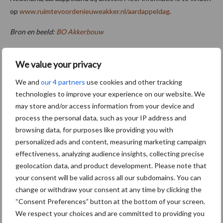
op
www.ruimtevoordenieuweakker.nl/aardappeldag
.
Bron en beeld:
BO Akkerbouw
Aanbevolen voor jou!
We value your privacy
aardappelrassen
We and
our 4 partners
use cookies and other tracking
technologies to improve your experience on our website. We
Oogst biologische
may store and/or access information from your device and
aardappelen in volle gang
process the personal data, such as your IP address and
browsing data, for purposes like providing you with
personalized ads and content, measuring marketing campaign
effectiveness, analyzing audience insights, collecting precise
Voortgang veldkeuring: de
geolocation data, and product development. Please note that
pootgoedpercelen rijpen
your consent will be valid across all our subdomains. You can
snel af
change or withdraw your consent at any time by clicking the
“Consent Preferences” button at the bottom of your screen.
We respect your choices and are committed to providing you