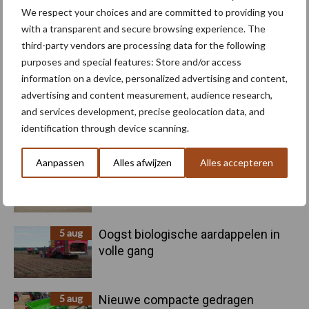
We respect your choices and are committed to providing you
with a transparent and secure browsing experience. The
third-party vendors are processing data for the following
Toon meer
purposes and special features: Store and/or access
information on a device, personalized advertising and content,
advertising and content measurement, audience research,
and services development, precise geolocation data, and
Primaire
Recent nieuws
Partner nieuws
identification through device scanning.
Sidebar
Aanpassen
Alles afwijzen
Alles accepteren
6 aug
"Hoge verwachtingen van schijven
voor kouters"
5 aug
Oogst biologische aardappelen in
volle gang
5 aug
Nieuwe compacte gedragen