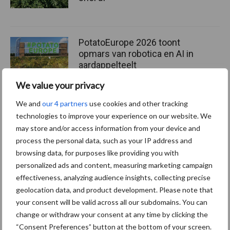
PotatoEurope 2026 toont
opmars van robotica en AI in
aardappelteelt
We value your privacy
We and
our 4 partners
use cookies and other tracking
technologies to improve your experience on our website. We
Themapagina's
may store and/or access information from your device and
process the personal data, such as your IP address and
Machines
Duurzaamheid
Gewasbeschermin
browsing data, for purposes like providing you with
personalized ads and content, measuring marketing campaign
effectiveness, analyzing audience insights, collecting precise
geolocation data, and product development. Please note that
your consent will be valid across all our subdomains. You can
Aardappelrassen
Aardappelprijs
change or withdraw your consent at any time by clicking the
“Consent Preferences” button at the bottom of your screen.