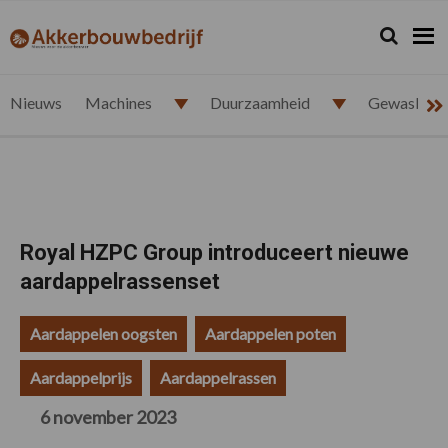
Spring
Door
Spring
Spring
naar
naar
naar
naar
Zoeken...
Zoek
akkerbouwbedrijf.nl
de
de
de
de
hoofdnavigatie
hoofd
eerste
voettekst
inhoud
sidebar
Nieuws
Machines
Duurzaamheid
Gewasbesc
Royal HZPC Group introduceert nieuwe
aardappelrassenset
Aardappelen oogsten
Aardappelen poten
Aardappelprijs
Aardappelrassen
6 november 2023