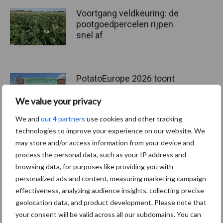
Voortgang veldkeuring: de
pootgoedpercelen rijpen
snel af
PotatoEurope 2026 toont
opmars van robotica en AI in
aardappelteelt
We value your privacy
We and
our 4 partners
use cookies and other tracking
technologies to improve your experience on our website. We
may store and/or access information from your device and
Themapagina's
process the personal data, such as your IP address and
browsing data, for purposes like providing you with
personalized ads and content, measuring marketing campaign
Machines
Duurzaamheid
Gewasbeschermin
effectiveness, analyzing audience insights, collecting precise
geolocation data, and product development. Please note that
your consent will be valid across all our subdomains. You can