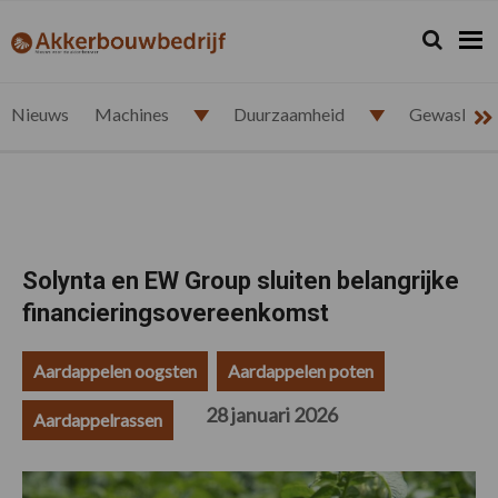
Spring
Door
Spring
Spring
naar
naar
naar
naar
Zoeken...
Zoek
akkerbouwbedrijf.nl
de
de
de
de
hoofdnavigatie
hoofd
eerste
voettekst
inhoud
sidebar
Nieuws
Machines
Duurzaamheid
Gewasbesc
Solynta en EW Group sluiten belangrijke
financieringsovereenkomst
Aardappelen oogsten
Aardappelen poten
28 januari 2026
Aardappelrassen