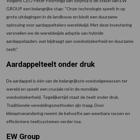
Volgens CEO Peter Poortinga van Solynta is de steun van EW
GROUP een belangrijke stap: “Onze technologie speelt in op
grote uitdagingen in de landbouw en biedt een duurzame
oplossing voor aardappeltelers wereldwijd. Met deze investering
versnellen we de wereldwijde adoptie van hybride
aardappelzaden, wat bijdraagt aan voedselzekerheid en duurzame
teelt.”
Aardappelteelt onder druk
De aardappel is één van de belangrijkste voedselgewassen ter
wereld en speelt een cruciale rol in de mondiale
voedselzekerheid. Tegelijkertijd staat de teelt onder druk.
Traditionele veredelingsmethoden zijn traag. Door
klimaatverandering neemt de behoefte aan weerbare rassen en
efficiëntere teeltsystemen verder toe.
EW Group