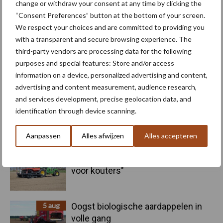
change or withdraw your consent at any time by clicking the
“Consent Preferences” button at the bottom of your screen.
Aardappelrassen
Aardappelprijs
We respect your choices and are committed to providing you
with a transparent and secure browsing experience. The
third-party vendors are processing data for the following
purposes and special features: Store and/or access
information on a device, personalized advertising and content,
Toon meer
advertising and content measurement, audience research,
and services development, precise geolocation data, and
identification through device scanning.
Primaire
Recent nieuws
Partner nieuws
Aanpassen
Alles afwijzen
Alles accepteren
Sidebar
6 aug
"Hoge verwachtingen van schijven
voor kouters"
5 aug
Oogst biologische aardappelen in
volle gang