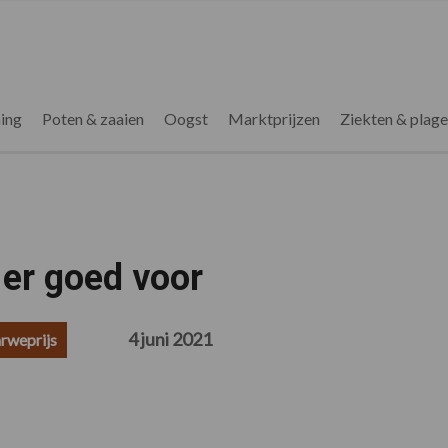
ing
Poten & zaaien
Oogst
Marktprijzen
Ziekten & plag
 er goed voor
4 juni 2021
rweprijs