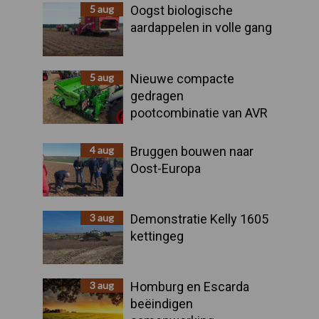
Sidebar
5 aug
Oogst biologische
aardappelen in volle gang
5 aug
Nieuwe compacte
gedragen
pootcombinatie van AVR
4 aug
Bruggen bouwen naar
Oost-Europa
3 aug
Demonstratie Kelly 1605
kettingeg
3 aug
Homburg en Escarda
beëindigen