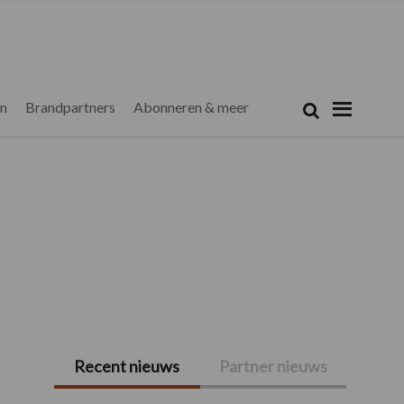
Zoeken...
Zoek
en
Brandpartners
Abonneren & meer
Recent nieuws
Partner nieuws
Primaire