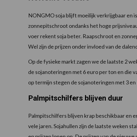
NONGMO soja blijft moeilijk verkrijgbaar en 
zonnepitschroot ondanks het hoge prijsniv
voer rekent soja beter. Raapschroot en zonnepi
Wel zijn de prijzen onder invloed van de dalend
Op de fysieke markt zagen we de laatste 2 we
de sojanoteringen met 6 euro per ton en die v
op termijn stegen de sojanoteringen met 3 en
Palmpitschilfers blijven duur
Palmpitschilfers blijven krap beschikbaar en e
vele jaren. Sojahullen zijn de laatste weken sta
en prijzen lopen op. De prijzen van de nieuwe o