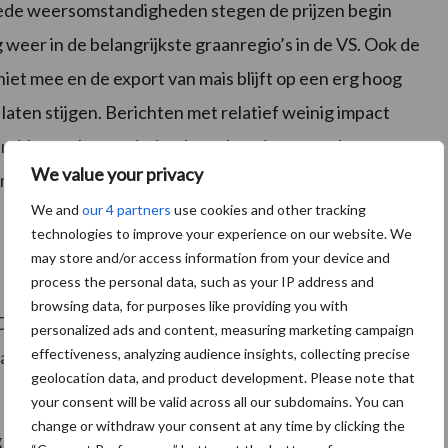
goede weersomstandigheden stegen de prijzen begin
weer in de belangrijkste graanregio’s in de VS. Ook de
iet mee en de export van mais blijft op een erg hoog
 laten stijgen. Berichten met relatief weinig impact
en. Verwacht wordt dat deze situatie nog wel een paar
We value your privacy
meer duidelijkheid is over de uiteindelijke
We and
our 4 partners
use cookies and other tracking
technologies to improve your experience on our website. We
may store and/or access information from your device and
process the personal data, such as your IP address and
browsing data, for purposes like providing you with
 van de Europese Commissie een verhoging va de
personalized ads and content, measuring marketing campaign
effectiveness, analyzing audience insights, collecting precise
chte tarwe is met 1% verhoogd t.o.v. de schatting van
geolocation data, and product development. Please note that
your consent will be valid across all our subdomains. You can
change or withdraw your consent at any time by clicking the
og de nodige onzekerheden. Het graan is nog niet