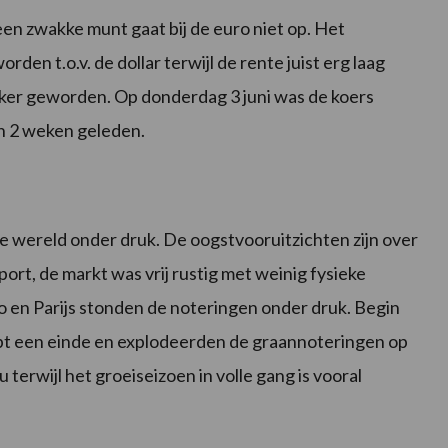
een zwakke munt gaat bij de euro niet op. Het
en t.o.v. de dollar terwijl de rente juist erg laag
akker geworden. Op donderdag 3 juni was de koers
an 2 weken geleden.
 wereld onder druk. De oogstvooruitzichten zijn over
rt, de markt was vrij rustig met weinig fysieke
o en Parijs stonden de noteringen onder druk. Begin
pt een einde en explodeerden de graannoteringen op
erwijl het groeiseizoen in volle gang is vooral