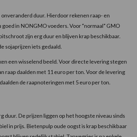
is onveranderd duur. Hierdoor rekenen raap- en
eau goed in NONGMO voeders. Voor “normaal” GMO
tschroot zijn erg duur en blijven krap beschikbaar.
e sojaprijzen iets gedaald.
ken een wisselend beeld. Voor directe levering stegen
an raap daalden met 11 euro per ton. Voor de levering
 daalden de raapnoteringen met 5 euro per ton.
rg duur. De prijzen liggen op het hoogste niveau sinds
biel in prijs. Bietenpulp oude oogst is krap beschikbaar
ogst blijven redelijk stabiel. Tarwegries is na enkele