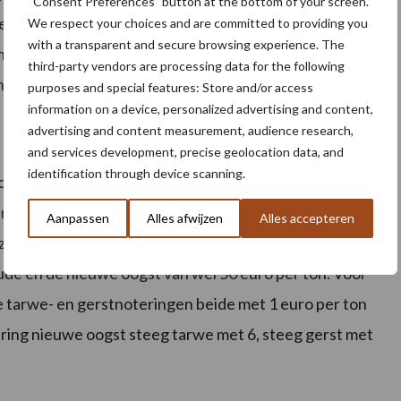
“Consent Preferences” button at the bottom of your screen.
t graan in de schuur is opgeslagen. Voorlopig echter
We respect your choices and are committed to providing you
with a transparent and secure browsing experience. The
anoogst. Vanaf de volgende maand juni begint de
third-party vendors are processing data for the following
ntstaan.
purposes and special features: Store and/or access
information on a device, personalized advertising and content,
advertising and content measurement, audience research,
and services development, precise geolocation data, and
identification through device scanning.
cte levering is zeer krap. Door de vroege oogst van
ijnlijk wat later komt, wordt het graanseizoen zo maar
Aanpassen
Alles afwijzen
Alles accepteren
zich dan ook op een zeer hoog niveau met een grote
oude en de nieuwe oogst van wel 50 euro per ton. Voor
e tarwe- en gerstnoteringen beide met 1 euro per ton
ering nieuwe oogst steeg tarwe met 6, steeg gerst met