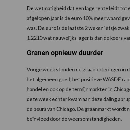
De wetmatigheid dat een lage rente leidt tot 
afgelopen jaar is de euro 10% meer waard geword
was. De euro is de laatste 2 weken ietsje zw
1,2210 wat nauwelijks lager is dan de koers v
Granen opnieuw duurder
Vorige week stonden de graannoteringen in de
het algemeen goed, het positieve WASDE rappo
handel en ook op de termijnmarkten in Chicag
deze week echter kwam aan deze daling abru
de beurs van Chicago. De graanmarkt wordt nu t
beïnvloed door de weersomstandigheden.