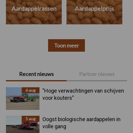
Aardappelrassen
Aardappelprijs
Toon meer
Primaire
Recent nieuws
Partner nieuws
Sidebar
6 aug
"Hoge verwachtingen van schijven
voor kouters"
5 aug
Oogst biologische aardappelen in
volle gang