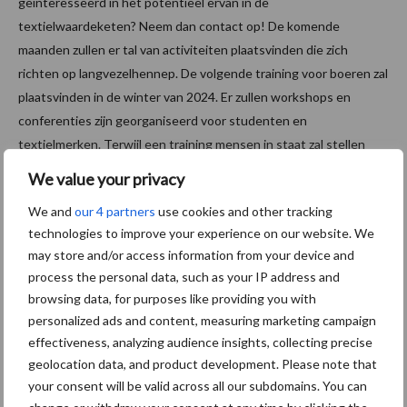
geïnteresseerd in het potentieel ervan in de
textielwaardeketen? Neem dan contact op! De komende
maanden zullen er tal van activiteiten plaatsvinden die zich
richten op langvezelhennep. De volgende training voor boeren zal
plaatsvinden in de winter van 2024. Er zullen workshops en
conferenties zijn georganiseerd voor studenten en
textielmerken. Terwijl een training mensen in staat zal stellen
ambassadeurs voor langvezelhennep te worden.
We value your privacy
Bron:
Delphy
We and
our 4 partners
use cookies and other tracking
technologies to improve your experience on our website. We
Aanbevolen voor jou! graanrassen
may store and/or access information from your device and
process the personal data, such as your IP address and
Graanoogst uitzonderlijk
browsing data, for purposes like providing you with
vroeg van start: prima
personalized ads and content, measuring marketing campaign
kwaliteit, maar minder kilo’s
effectiveness, analyzing audience insights, collecting precise
geolocation data, and product development. Please note that
your consent will be valid across all our subdomains. You can