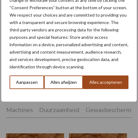
change or withdraw your consent at any time by clicking the
Wintergerst vaste schakel
“Consent Preferences” button at the bottom of your screen.
in bouwplan bij Tijsseling
We respect your choices and are committed to providing you
with a transparent and secure browsing experience. The
third-party vendors are processing data for the following
purposes and special features: Store and/or access
Minder stikstof, dezelfde
information on a device, personalized advertising and content,
broodkwaliteit: aan welke
advertising and content measurement, audience research,
knoppen kunnen we
and services development, precise geolocation data, and
draaien?
identification through device scanning.
Aanpassen
Alles afwijzen
Alles accepteren
Themapagina's
Machines
Duurzaamheid
Gewasbeschermin