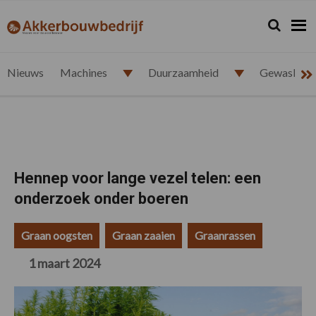
Spring
Door
Spring
Spring
naar
naar
naar
naar
Zoeken...
Zoek
akkerbouwbedrijf.nl
de
de
de
de
hoofdnavigatie
hoofd
eerste
voettekst
inhoud
sidebar
Nieuws
Machines
Duurzaamheid
Gewasbesc
Hennep voor lange vezel telen: een
onderzoek onder boeren
Graan oogsten
Graan zaaien
Graanrassen
1 maart 2024