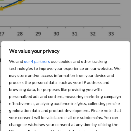
We value your privacy
ringen​ per gebied
We and
our 4 partners
use cookies and other tracking
technologies to improve your experience on our website. We
may store and/or access information from your device and
rcentage verlagingen en afkeuring in de verschillende
process the personal data, such as your IP address and
n te zien.
browsing data, for purposes like providing you with
personalized ads and content, measuring marketing campaign
ercentage ligt iets onder het niveau van 2020 en een
effectiveness, analyzing audience insights, collecting precise
entage op 14,8 procent lag. Tot nu toe is er 1,7
geolocation data, and product development. Please note that
your consent will be valid across all our subdomains. You can
oger dan 2020, toen was 1,4 procent afgekeurd in deze
change or withdraw your consent at any time by clicking the