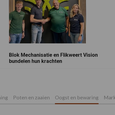
Blok Mechanisatie en Flikweert Vision
bundelen hun krachten
ing
Poten en zaaien
Oogst en bewaring
Mark