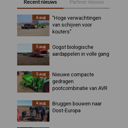
Recent nieuws
Partner nieuws
Primaire
Sidebar
6 aug
"Hoge verwachtingen
van schijven voor
kouters"
5 aug
Oogst biologische
aardappelen in volle gang
5 aug
Nieuwe compacte
gedragen
pootcombinatie van AVR
4 aug
Bruggen bouwen naar
Oost-Europa