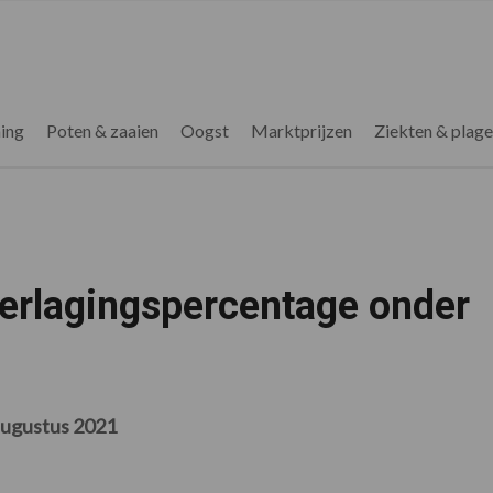
ing
Poten & zaaien
Oogst
Marktprijzen
Ziekten & plag
verlagingspercentage onder
augustus 2021