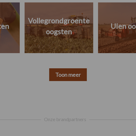
Vollegrondgroente
ten
Uien oo
oogsten
Toon meer
Onze brandpartners