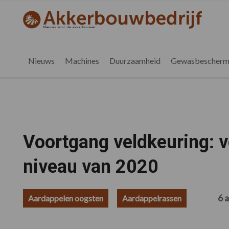
Spring
Door
Spring
Spring
naar
naar
naar
naar
akkerbouwbedrijf.nl
de
de
de
de
hoofdnavigatie
hoofd
eerste
voettekst
inhoud
sidebar
Nieuws
Machines
Duurzaamheid
Gewasbescherm
Voortgang veldkeuring: 
niveau van 2020
6 
Aardappelen oogsten
Aardappelrassen