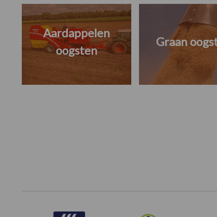
Aardappelen
Graan oogs
oogsten
Footer