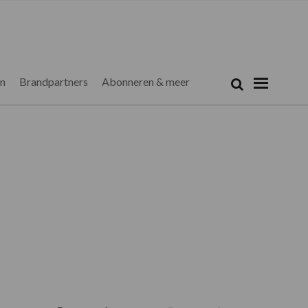
Zoeken...
Zoek
en
Brandpartners
Abonneren & meer